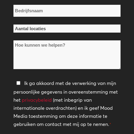
Bedrijfsnaam
*
Aantal
locaties
Hoe
*
kunnen
we
helpen?
Privacybeleid
Ik ga akkoord met de verwerking van mijn
persoonlijke gegevens in overeenstemming met
*
het
privacybeleid
(met inbegrip van
internationale overdrachten) en ik geef Mood
Media toestemming om deze informatie te
gebruiken om contact met mij op te nemen.
*