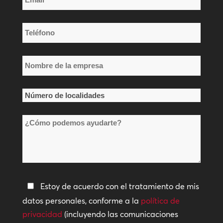
*
Teléfono
*
Nombre
de
la
Número
empresa
de
*
¿Cómo
localidades
podemos
*
ayudarte?
Política
Estoy de acuerdo con el tratamiento de mis
de
datos personales, conforme a la
política de
privacidad
privacidad
(incluyendo las comunicaciones