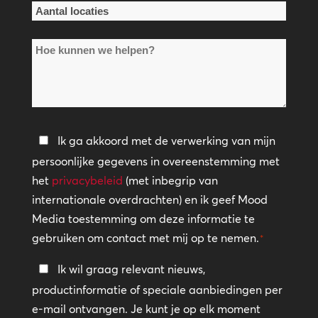
Aantal
locaties
Hoe
*
kunnen
we
helpen?
Privacybeleid
Ik ga akkoord met de verwerking van mijn
persoonlijke gegevens in overeenstemming met
*
het
privacybeleid
(met inbegrip van
internationale overdrachten) en ik geef Mood
Media toestemming om deze informatie te
gebruiken om contact met mij op te nemen.
*
Blijf
Ik wil graag relevant nieuws,
in
productinformatie of speciale aanbiedingen per
contact
e-mail ontvangen. Je kunt je op elk moment