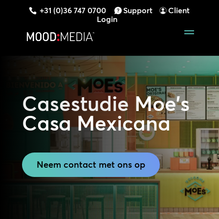
+31 (0)36 747 0700
Support
Client
Login
Casestudie
Moe’s
Casa Mexicana
Neem contact met ons op