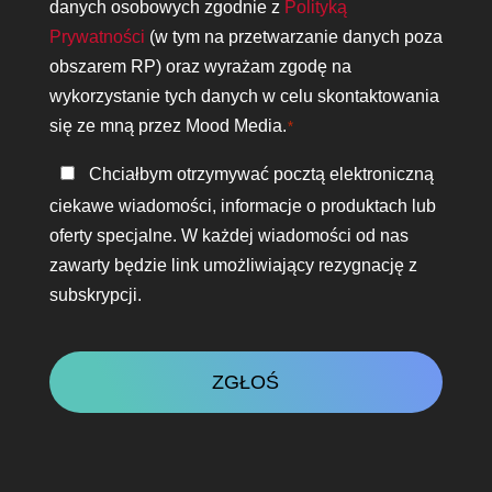
prywatności
danych osobowych zgodnie z
Polityką
*
Prywatności
(w tym na przetwarzanie danych poza
obszarem RP) oraz wyrażam zgodę na
wykorzystanie tych danych w celu skontaktowania
się ze mną przez Mood Media.
*
Bądź
Chciałbym otrzymywać pocztą elektroniczną
w
ciekawe wiadomości, informacje o produktach lub
kontakcie
oferty specjalne. W każdej wiadomości od nas
zawarty będzie link umożliwiający rezygnację z
subskrypcji.
CAPTCHA