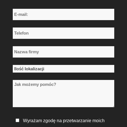
Nazwisko
E-
mail:
*
Telefon
*
Nazwa
firmy
*
Ilość
lokalizacji
Jak
*
możemy
pomóc?
Polityka
Wyrażam zgodę na przetwarzanie moich