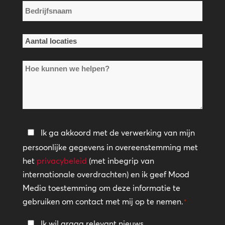
Bedrijfsnaam
*
Aantal
locaties
Hoe
*
kunnen
we
helpen?
Privacybeleid
Ik ga akkoord met de verwerking van mijn
persoonlijke gegevens in overeenstemming met
*
het
privacybeleid
(met inbegrip van
internationale overdrachten) en ik geef Mood
Media toestemming om deze informatie te
gebruiken om contact met mij op te nemen.
*
Blijf
Ik wil graag relevant nieuws,