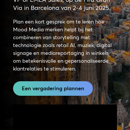
Via in Barcelona van 2-4 juni 2025.
Plan een kort gesprek om te leren hoe
Mood Media merken helpt bij het
combineren van storytelling met
technologie zoals retail AI, muziek, digital
signage en mediareportaging in winkels,
om betekenisvolle en gepersonaliseerde
klantrelaties te stimuleren.
Een vergadering plannen