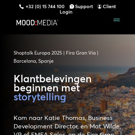
+32 (0) 15 744 100
Support
Client
Login
Shoptalk Europa 2025 | Fira Gran Via |
Barcelona, Spanje
Klantbelevingen
beginnen met
storytelling
Kom naar Katie Thomas, Business
Development Director, en Mat Wilde,
VP of EMEA Sales, op de Fira Gran