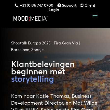
+31 (0)36 747 0700
Support
Client
Login
Shoptalk Europa 2025 | Fira Gran Via |
Barcelona, Spanje
Klantbelevingen
beginnen met
storytelling
Kom naar Katie Thomas, Business
Development Director, en Mat Wilde,
VP of EMEA Sales, op de Fira Gran