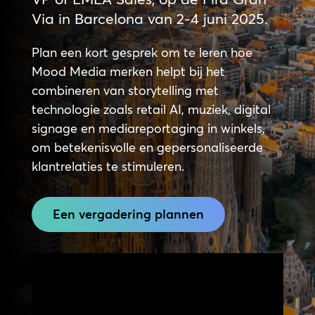
Via in Barcelona van 2-4 juni 2025.
Plan een kort gesprek om te leren hoe
Mood Media merken helpt bij het
combineren van storytelling met
technologie zoals retail AI, muziek, digital
signage en mediareportaging in winkels,
om betekenisvolle en gepersonaliseerde
klantrelaties te stimuleren.
Een vergadering plannen