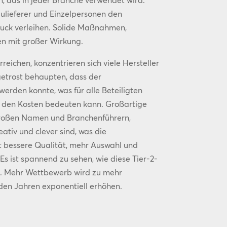
n, das in jeder Branche verwendet wird.
Zulieferer und Einzelpersonen den
uck verleihen. Solide Maßnahmen,
n mit großer Wirkung.
eichen, konzentrieren sich viele Hersteller
getrost behaupten, dass der
rden konnte, was für alle Beteiligten
 den Kosten bedeuten kann. Großartige
großen Namen und Branchenführern,
tiv und clever sind, was die
t bessere Qualität, mehr Auswahl und
Es ist spannend zu sehen, wie diese Tier-2-
n. Mehr Wettbewerb wird zu mehr
en Jahren exponentiell erhöhen.