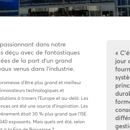
 passionnant dans notre
pas déçu avec de fantastiques
« C’é
ées de la part d’un grand
jour 
ux venus dans l’industrie.
fourn
systè
romesse d’être plus grand et meilleur
princ
’innovateurs technologiques et
durab
solutions à travers l’Europe et au-delà. Les
forme
nces ont été une source d’inspiration. Les
cons
événement était 30 % plus grand que l’ISE
diffé
1 340 exposants. Mais quels ont été, selon
gesti
nt à la Fira de Barcelone ?