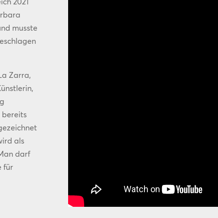
ich 2021
arbara
 und musste
geschlagen
La Zarra,
ünstlerin,
ng
 bereits
gezeichnet
ird als
 Man darf
 für