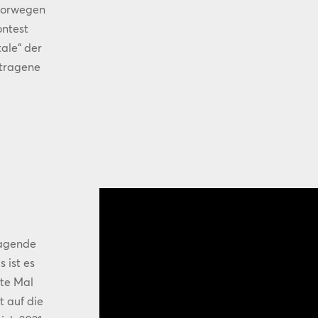
 Norwegen
ontest
ale“ der
rtragene
ragende
 ist es
zte Mal
t auf die