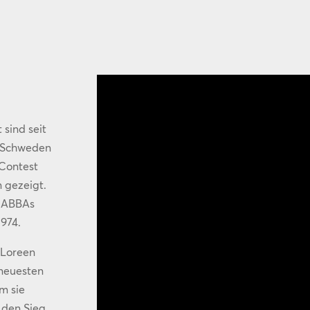
sind seit
n Schweden
 Contest
 gezeigt.
os ABBAs
1974.
 Loreen
 neuesten
m sie
“ den Sieg