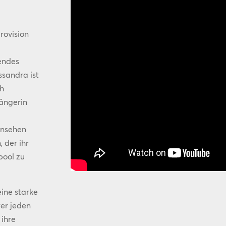
rovision
ßendes
ssandra ist
ch
Sängerin
rnsehen
 der ihr
pool zu
eine starke
rer jeden
 ihre