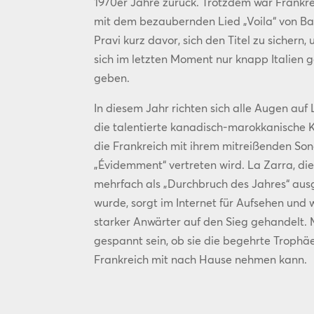
1970er Jahre zurück. Trotzdem war Frankre
mit dem bezaubernden Lied „Voila“ von B
Pravi kurz davor, sich den Titel zu sichern,
sich im letzten Moment nur knapp Italien 
geben.
In diesem Jahr richten sich alle Augen auf 
die talentierte kanadisch-marokkanische K
die Frankreich mit ihrem mitreißenden So
„Évidemment“ vertreten wird. La Zarra, die
mehrfach als „Durchbruch des Jahres“ aus
wurde, sorgt im Internet für Aufsehen und w
starker Anwärter auf den Sieg gehandelt.
gespannt sein, ob sie die begehrte Trophäe
Frankreich mit nach Hause nehmen kann.