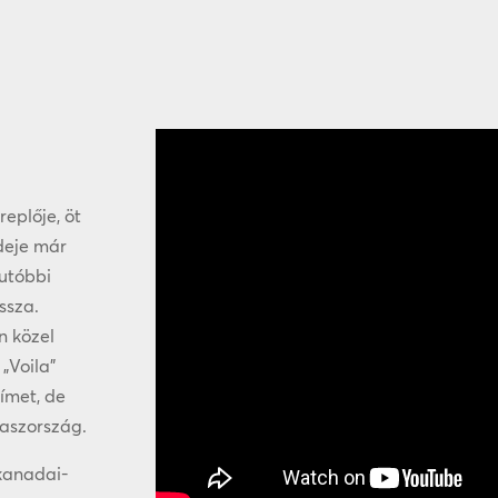
eplője, öt
deje már
gutóbbi
ssza.
n közel
„Voila”
ímet, de
laszország.
kanadai-