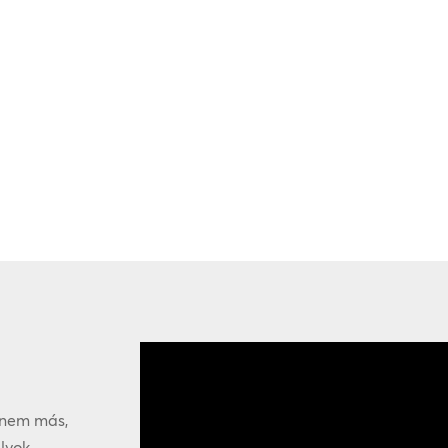
a nem más,
ályok