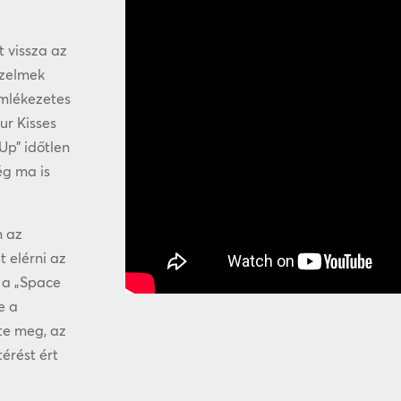
t vissza az
őzelmek
emlékezetes
ur Kisses
Up” időtlen
ég ma is
n az
t elérni az
 a „Space
e a
te meg, az
érést ért