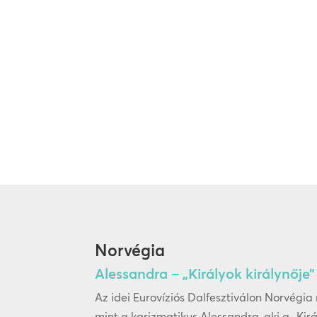
Norvégia
Alessandra – „Királyok királynője”
Az idei Eurovíziós Dalfesztiválon Norvégi
mint a karizmatikus Alessandra, aki a „Kir