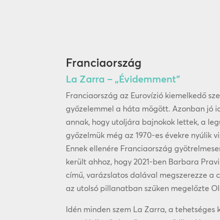
Franciaország
La Zarra – „Évidemment”
Franciaország az Eurovízió kiemelkedő szer
győzelemmel a háta mögött. Azonban jó i
annak, hogy utoljára bajnokok lettek, a le
győzelmük még az 1970-es évekre nyúlik vi
Ennek ellenére Franciaország gyötrelmese
került ahhoz, hogy 2021-ben Barbara Pravi 
című, varázslatos dalával megszerezze a c
az utolsó pillanatban szűken megelőzte O
Idén minden szem La Zarra, a tehetséges 