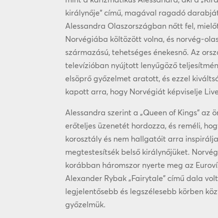
királynője” című, magával ragadó darabját
Alessandra Olaszországban nőtt fel, mielő
Norvégiába költözött volna, és norvég-ola
származású, tehetséges énekesnő. Az ors
televízióban nyújtott lenyűgöző teljesítmé
elsöprő győzelmet aratott, és ezzel kivált
kapott arra, hogy Norvégiát képviselje Liv
Alessandra szerint a „Queen of Kings” az ö
erőteljes üzenetét hordozza, és reméli, ho
korosztály és nem hallgatóit arra inspirálj
megtestesítsék belső királynőjüket. Norvég
korábban háromszor nyerte meg az Eurovíz
Alexander Rybak „Fairytale” című dala volt
legjelentősebb és legszélesebb körben köz
győzelmük.