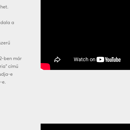
het.
adala a
szerű
12-ben már
ria” című
tudja-e
-e.