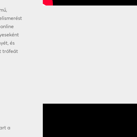
ímű,
elismerést
 online
lyeseként
yét, és
t trófeát
art a