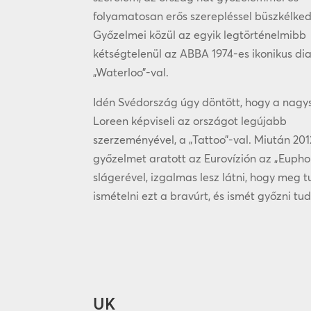
folyamatosan erős szerepléssel büszkélked
Győzelmei közül az egyik legtörténelmibb
kétségtelenül az ABBA 1974-es ikonikus di
„Waterloo”-val.
Idén Svédország úgy döntött, hogy a nagy
Loreen képviseli az országot legújabb
szerzeményével, a „Tattoo”-val. Miután 20
győzelmet aratott az Eurovízión az „Eupho
slágerével, izgalmas lesz látni, hogy meg 
ismételni ezt a bravúrt, és ismét győzni tud
UK