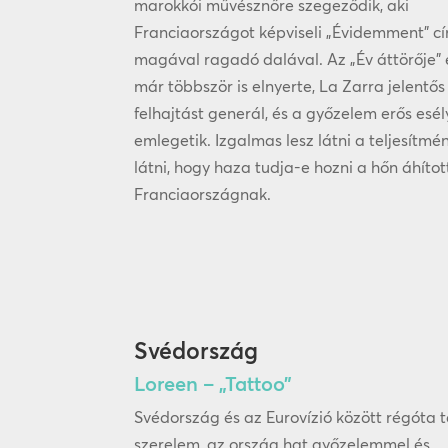
marokkói művésznőre szegeződik, aki
Franciaországot képviseli „Évidemment” c
magával ragadó dalával. Az „Év áttörője” 
már többször is elnyerte, La Zarra jelentős
felhajtást generál, és a győzelem erős esé
emlegetik. Izgalmas lesz látni a teljesítmén
látni, hogy haza tudja-e hozni a hőn áhítot
Franciaországnak.
Svédország
Loreen – „Tattoo”
Svédország és az Eurovízió között régóta t
szerelem, az ország hat győzelemmel és