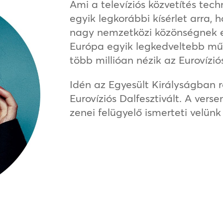
Ami a televíziós közvetítés techn
egyik legkorábbi kísérlet arra,
nagy nemzetközi közönségnek e
Európa egyik legkedveltebb mű
több millióan nézik az Eurovízió
Idén az Egyesült Királyságban 
Eurovíziós Dalfesztivált. A ver
zenei felügyelő ismerteti velün