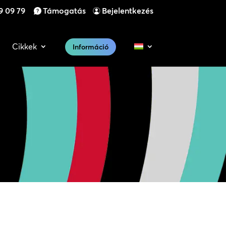
9 09 79
Támogatás
Bejelentkezés
Cikkek
Információ