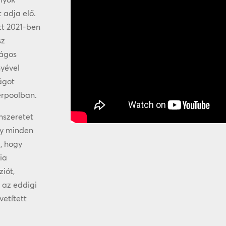
 adja elő.
tt 2021-ben
sz
zágos
nyével
ságot
erpoolban.
nszeretet
gy minden
a, hogy
ia
iót,
 az eddigi
vetített