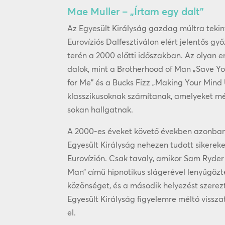
Mae Muller – „Írtam egy dalt”
Az Egyesült Királyság gazdag múltra tekin
Eurovíziós Dalfesztiválon elért jelentős gy
terén a 2000 előtti időszakban. Az olyan 
dalok, mint a Brotherhood of Man „Save Yo
for Me” és a Bucks Fizz „Making Your Mind 
klasszikusoknak számítanak, amelyeket m
sokan hallgatnak.
A 2000-es éveket követő években azonba
Egyesült Királyság nehezen tudott sikereke
Eurovízión. Csak tavaly, amikor Sam Ryder
Man” című hipnotikus slágerével lenyűgözt
közönséget, és a második helyezést szerez
Egyesült Királyság figyelemre méltó visszat
el.