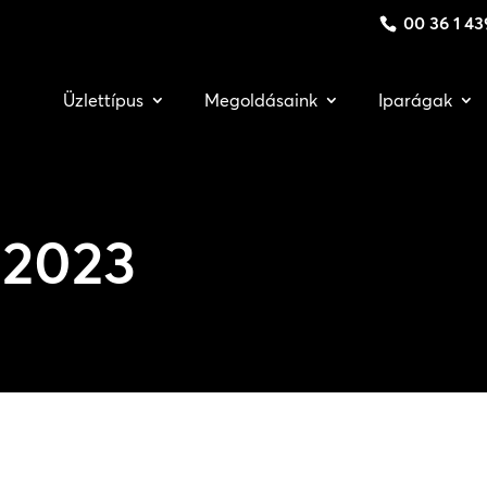
00 36 1 43
Üzlettípus
Megoldásaink
Iparágak
2023