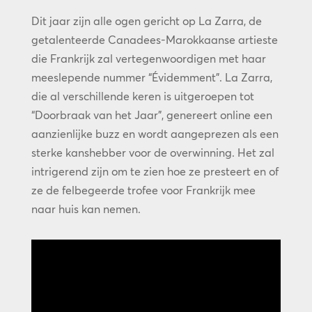
Dit jaar zijn alle ogen gericht op La Zarra, de
getalenteerde Canadees-Marokkaanse artieste
die Frankrijk zal vertegenwoordigen met haar
meeslepende nummer “Évidemment”. La Zarra,
die al verschillende keren is uitgeroepen tot
“Doorbraak van het Jaar”, genereert online een
aanzienlijke buzz en wordt aangeprezen als een
sterke kanshebber voor de overwinning. Het zal
intrigerend zijn om te zien hoe ze presteert en of
ze de felbegeerde trofee voor Frankrijk mee
naar huis kan nemen.