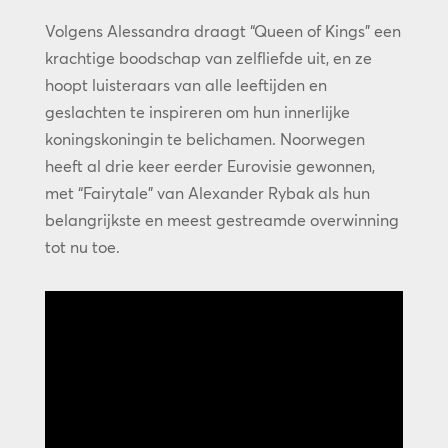
Volgens Alessandra draagt “Queen of Kings” een
krachtige boodschap van zelfliefde uit, en ze
hoopt luisteraars van alle leeftijden en
geslachten te inspireren om hun innerlijke
koningskoningin te belichamen. Noorwegen
heeft al drie keer eerder Eurovisie gewonnen,
met “Fairytale” van Alexander Rybak als hun
belangrijkste en meest gestreamde overwinning
tot nu toe.