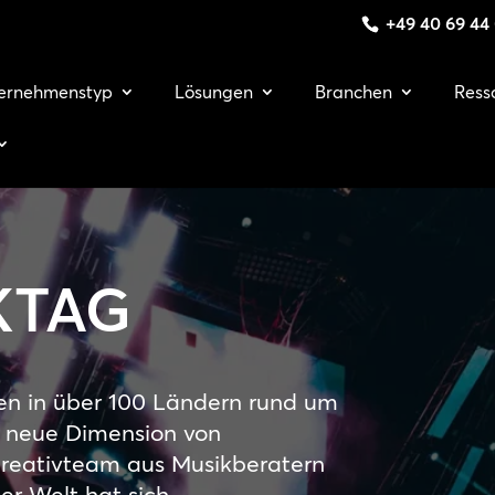
+49 40 69 44
ernehmenstyp
Lösungen
Branchen
Ress
KTAG
en in über 100 Ländern rund um
z neue Dimension von
s Kreativteam aus Musikberatern
der Welt hat sich