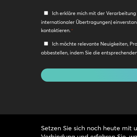
Datenschutzerklärung
Ich erkläre mich mit der Verarbeitun
internationaler Übertragungen) einversta
*
kontaktieren.
*
In
Ich möchte relevante Neuigkeiten, Pr
Kontakt
abbestellen, indem Sie die entsprechenden 
bleiben
CAPTCHA
Setzen Sie sich noch heute mit u
Verbindung und erfahren Sie, w