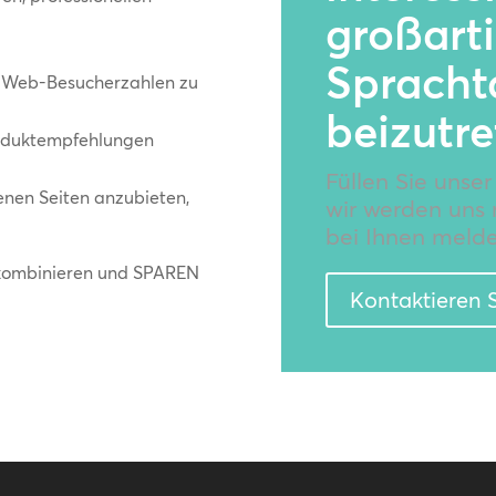
großart
Spracht
d Web-Besucherzahlen zu
beizutre
roduktempfehlungen
Füllen Sie unse
enen Seiten anzubieten,
wir werden uns 
bei Ihnen melde
 kombinieren und SPAREN
Kontaktieren S