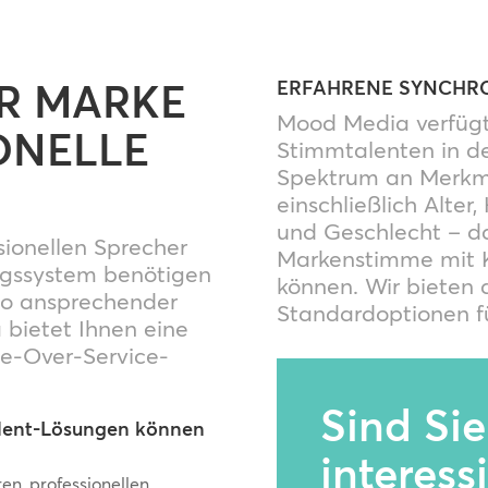
ER MARKE
ERFAHRENE SYNCHR
Mood Media verfügt
ONELLE
Stimmtalenten in de
Spektrum an Merkma
einschließlich Alter
und Geschlecht – da
sionellen Sprecher
Markenstimme mit K
ungssystem benötigen
können. Wir bieten 
io ansprechender
Standardoptionen f
bietet Ihnen eine
ce-Over-Service-
Sind Si
lent-Lösungen können
interess
en, professionellen