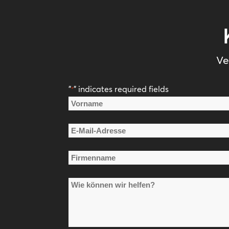
Ve
"
" indicates required fields
*
Name
*
Vorname
E-
Mail-
Firmenname
Adresse
*
*
Wie
können
wir
helfen?