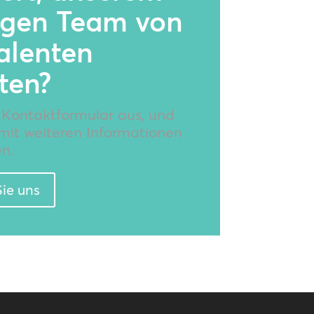
igen Team von
alenten
ten?
r Kontaktformular aus, und
mit weiteren Informationen
n.
ie uns