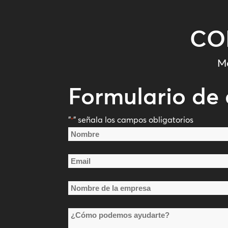
CO
Me
Formulario de 
"
" señala los campos obligatorios
*
Nombre
*
Nombre
Email
*
Nombre
de
¿Cómo
la