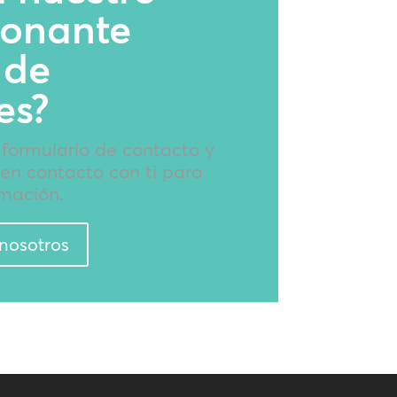
ionante
 de
es?
 formulario de contacto y
en contacto con ti para
mación.
nosotros