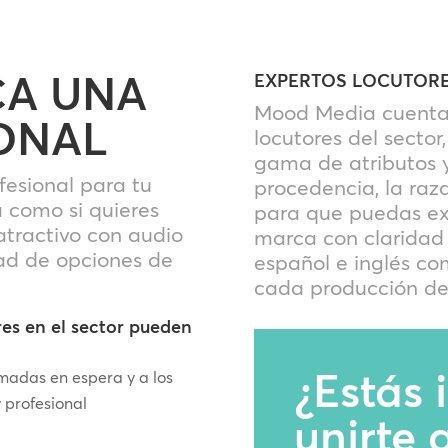
CA UNA
EXPERTOS LOCUTOR
Mood Media cuenta 
ONAL
locutores del secto
gama de atributos y
ofesional para tu
procedencia, la raza
 como si quieres
para que puedas ex
atractivo con audio
marca con claridad
ad de opciones de
español e inglés c
cada producción de
res en el sector pueden
¿Estás 
amadas en espera y a los
y profesional
unirte 