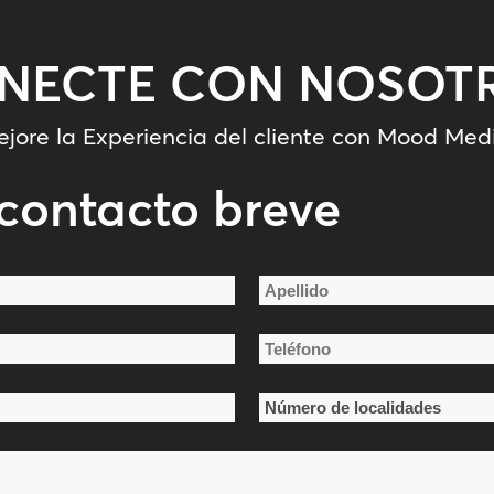
NECTE CON NOSOT
jore la Experiencia del cliente con Mood Med
contacto breve
Apellido
Teléfono
*
Número
de
localidades