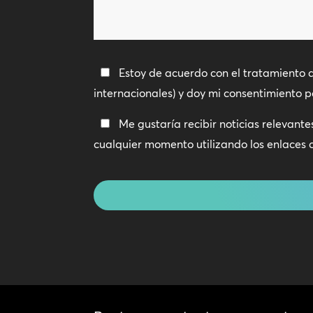
podemos
empresa
ayudarte?
*
Política
Estoy de acuerdo con el tratamiento 
de
internacionales) y doy mi consentimiento 
privacidad
Manténte
Me gustaría recibir noticias relevant
*
en
cualquier momento utilizando los enlaces 
contacto
CAPTCHA