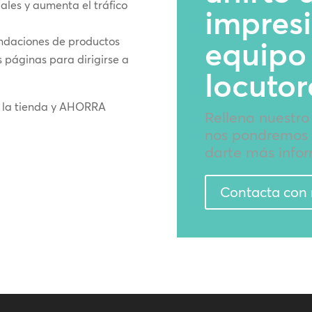
iales y aumenta el tráfico
impres
endaciones de productos
equipo
 páginas para dirigirse a
locutor
n la tienda y AHORRA
Rellena nuestro
nos pondremos 
darte más infor
Contacta con 