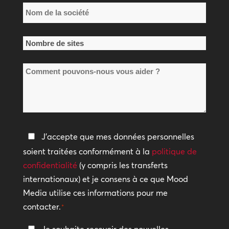
Nom
de
la
Nombre
société
de
*
Comment
sites
pouvons-
*
nous
vous
aider
Politique
J'accepte que mes données personnelles
?
de
soient traitées conformément à la
politique de
confidentialité
confidentialité
(y compris les transferts
internationaux) et je consens à ce que Mood
*
Media utilise ces informations pour me
contacter.
*
Restez