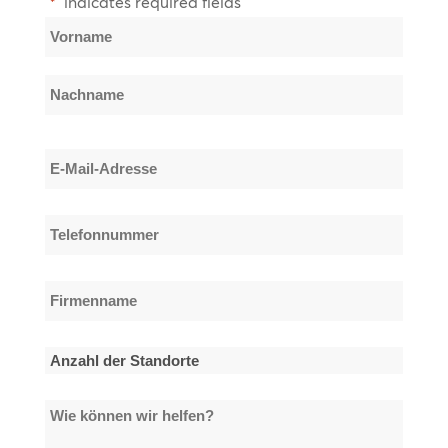
"
" indicates required fields
*
Name
*
Vorname
Nachname
E-
Mail-
Adresse
Telefonnummer
*
*
Firmenname
*
Anzahl
der
Wie
Standorte
können
*