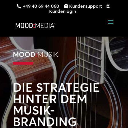
+49 40 69 44 060
Kundensupport
Kundenlogin
MOOD
:
MUSIK
DIE STRATEGIE
HINTER DEM
MUSIK-
BRANDING