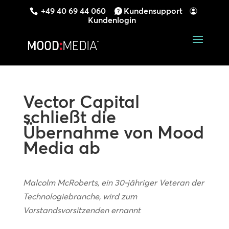
+49 40 69 44 060
Kundensupport
Kundenlogin
Vector Capital
schließt die
Übernahme von Mood
Media ab
Malcolm McRoberts, ein 30-jähriger Veteran der
Technologiebranche, wird zum
Vorstandsvorsitzenden ernannt