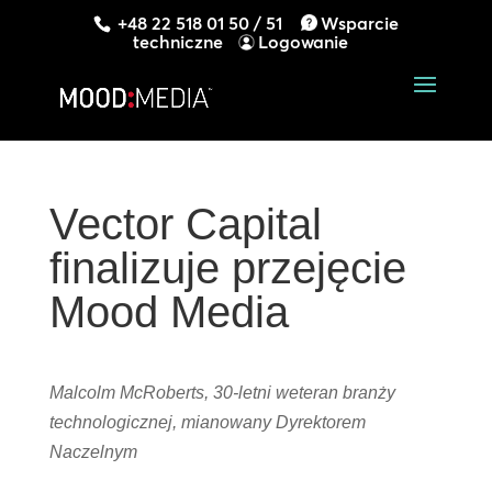
+48 22 518 01 50 / 51
Wsparcie
techniczne
Logowanie
Vector Capital
finalizuje przejęcie
Mood Media
Malcolm McRoberts, 30-letni weteran branży
technologicznej, mianowany Dyrektorem
Naczelnym