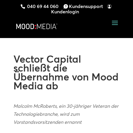
040 69 44 060
Kundensupport
Kundenlogin
Vector Capital
schließt die
Übernahme von Mood
Media ab
Malcolm McRoberts, ein 30-jähriger Veteran der
Technologiebranche, wird zum
Vorstandsvorsitzenden ernannt