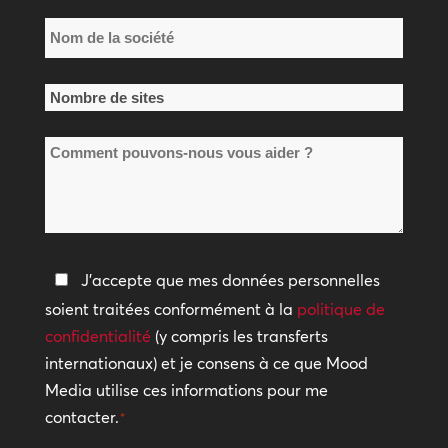
Nom
de
la
Nombre
société
de
*
Comment
sites
pouvons-
*
nous
vous
aider
Politique
J'accepte que mes données personnelles
?
de
soient traitées conformément à la
politique de
confidentialité
confidentialité
(y compris les transferts
internationaux) et je consens à ce que Mood
*
Media utilise ces informations pour me
contacter.
*