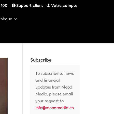
4 100
Support client
Votre compte
othèque
Subscribe
To subscribe to news
and financial
updates from Mood
Media, please email
your request to
info@moodmedia.co