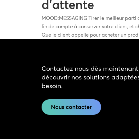
d’attente
MOOD:MESSAGING Tirer le meilleur parti d
fin de compte à conserver votre client, et 
Que le client appelle pour acheter un produ
Contactez nous dès maintenant 
découvrir nos solutions adaptée
besoin.
Nous contacter