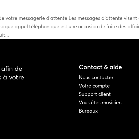
e votre messagerie d’attente Les messages d’attente visent
chaque appel téléphonique est une occasion de faire des affai
it...
Contact & aide
afin de
s à votre
Nous contacter
Votre compte
Support client
Vous êtes musicien
Bureaux