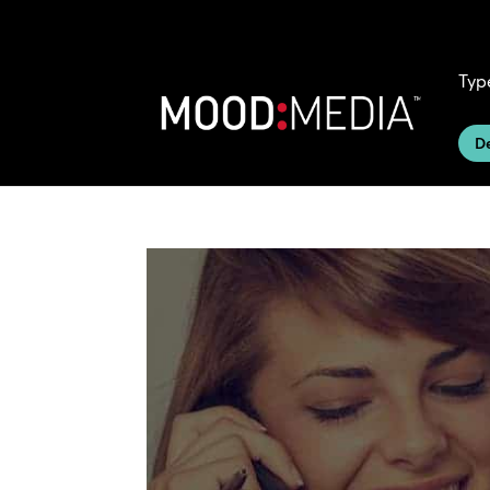
Typ
D