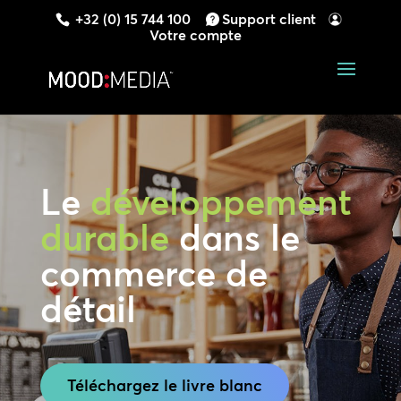
+32 (0) 15 744 100
Support client
Votre compte
Le
développement
durable
dans le
commerce de
détail
Téléchargez le livre blanc