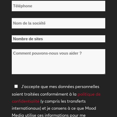
*
Téléphone
*
Nom
de
la
Nombre
société
de
*
Comment
sites
pouvons-
*
nous
vous
aider
Politique
J'accepte que mes données personnelles
?
de
soient traitées conformément à la
politique de
confidentialité
confidentialité
(y compris les transferts
internationaux) et je consens à ce que Mood
*
Media utilise ces informations pour me