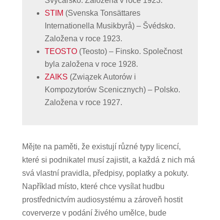
Švýcarsko. Založena v roce 1923.
STIM
(Svenska Tonsättares
Internationella Musikbyrå) – Švédsko.
Založena v roce 1923.
TEOSTO
(Teosto) – Finsko. Společnost
byla založena v roce 1928.
ZAIKS
(Związek Autorów i
Kompozytorów Scenicznych) – Polsko.
Založena v roce 1927.
Mějte na paměti, že existují různé typy licencí,
které si podnikatel musí zajistit, a každá z nich má
svá vlastní pravidla, předpisy, poplatky a pokuty.
Například místo, které chce vysílat hudbu
prostřednictvím audiosystému a zároveň hostit
coververze v podání živého umělce, bude