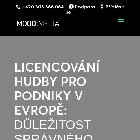
+420 606 666 064
Podpora
Příhlásit
se
LICENCOVÁNÍ
HUDBY PRO
PODNIKY V
EVROPĚ:
DŮLEŽITOST
SPRÁVNÉHO