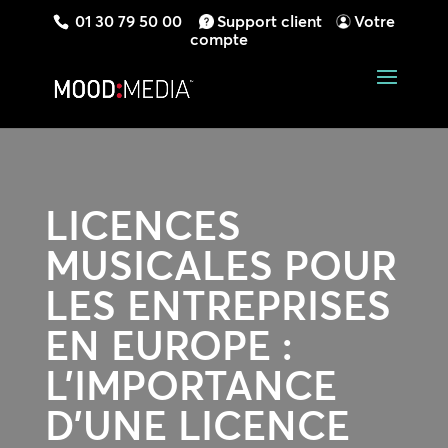
01 30 79 50 00
Support client
Votre
compte
LICENCES
MUSICALES POUR
LES ENTREPRISES
EN EUROPE :
L’IMPORTANCE
D’UNE LICENCE