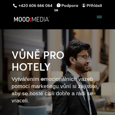
+420 606 666 064
Podpora
Příhlásit
se
VŮNĚ PRO
HOTELY
Vytvářením emocionálních vazeb
pomocí marketingu vůní si zajistíte,
aby se hosté cítili dobře a rádi se
vraceli.