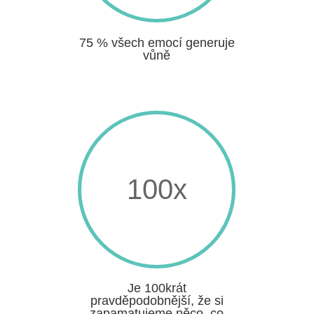
75 % všech emocí generuje
vůně
100x
Je 100krát
pravděpodobnější, že si
zapamatujeme něco, co