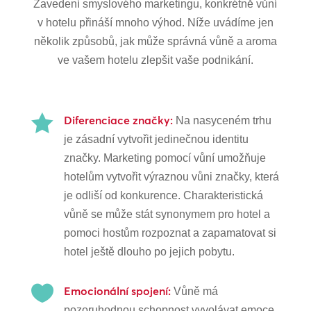
Zavedení smyslového marketingu, konkrétně vůní
v hotelu přináší mnoho výhod. Níže uvádíme jen
několik způsobů, jak může správná vůně a aroma
ve vašem hotelu zlepšit vaše podnikání.

Diferenciace značky:
Na nasyceném trhu
je zásadní vytvořit jedinečnou identitu
značky. Marketing pomocí vůní umožňuje
hotelům vytvořit výraznou vůni značky, která
je odliší od konkurence. Charakteristická
vůně se může stát synonymem pro hotel a
pomoci hostům rozpoznat a zapamatovat si
hotel ještě dlouho po jejich pobytu.

Emocionální spojení:
Vůně má
pozoruhodnou schopnost vyvolávat emoce