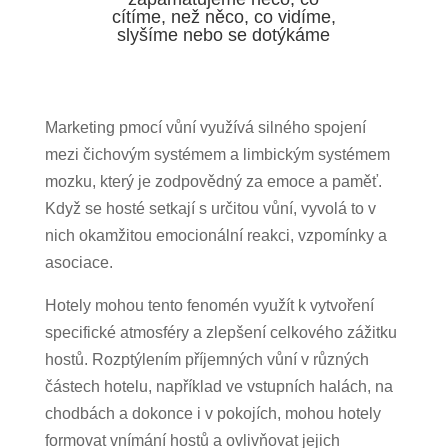
cítíme, než něco, co vidíme,
slyšíme nebo se dotýkáme
Marketing pmocí vůní využívá silného spojení
mezi čichovým systémem a limbickým systémem
mozku, který je zodpovědný za emoce a paměť.
Když se hosté setkají s určitou vůní, vyvolá to v
nich okamžitou emocionální reakci, vzpomínky a
asociace.
Hotely mohou tento fenomén využít k vytvoření
specifické atmosféry a zlepšení celkového zážitku
hostů. Rozptýlením příjemných vůní v různých
částech hotelu, například ve vstupních halách, na
chodbách a dokonce i v pokojích, mohou hotely
formovat vnímání hostů a ovlivňovat jejich