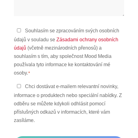
pomoci?
Zásady
Souhlasím se zpracováním svých osobních
ochrany
údajů v souladu se
Zásadami ochrany osobních
osobních
údajů
(včetně mezinárodních přenosů) a
údajů
souhlasím s tím, aby společnost Mood Media
*
používala tyto informace ke kontaktování mé
osoby.
*
Zůstaňte
Chci dostávat e-mailem relevantní novinky,
v
informace o produktech nebo speciální nabídky. Z
kontaktu
odběru se můžete kdykoli odhlásit pomocí
příslušných odkazů v informacích, které vám
zasíláme.
CAPTCHA