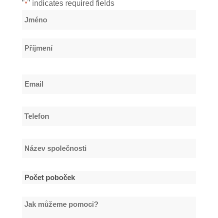
"
" indicates required fields
*
Název
*
Jméno
Příjmení
Email
*
Telefon
*
Název
společnosti
*
Počet
poboček
Jak
*
můžeme