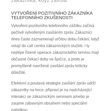
zákazníka, když zavolá.
VYTVOŘENÍ POZITIVNÍHO ZÁKAZNÍKA
TELEFONNÍHO ZKUŠENOSTI
Vytvoření pozitivního telefonního zážitku začíná
pečlivě vytvořeným zasíláním zpráv. Zákazníci
dnes často zaznamenají určitou dobu čekání, když
volají do call centra zákaznických služeb. I ty
nejlépe řízené operace zákaznického servisu mají
občasné čekací doby ve špičce, a proto je
promyšleně navržené zasílání zpráv kriticky
důležité.
Efektivní a poutavá strategie zasílání zpráv udrží
zákazníky na lince, připraví je na nadcházející
interakci se zákaznickým servisem a/nebo je
zaujme zábavným obsahem nebo speciální
nabídkou.