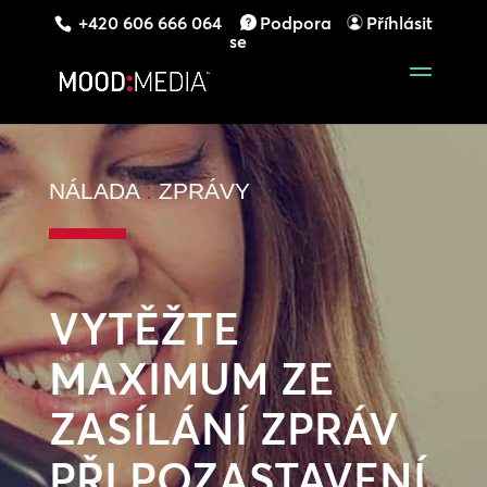
+420 606 666 064
Podpora
Příhlásit
se
NÁLADA
:
ZPRÁVY
VYTĚŽTE
MAXIMUM ZE
ZASÍLÁNÍ ZPRÁV
PŘI POZASTAVENÍ