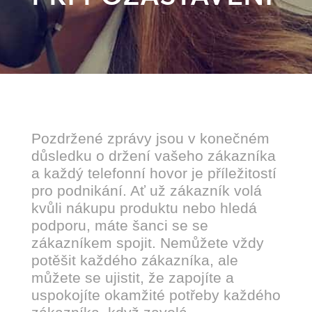
Pozdržené zprávy jsou v konečném
důsledku o držení vašeho zákazníka
a každý telefonní hovor je příležitostí
pro podnikání. Ať už zákazník volá
kvůli nákupu produktu nebo hledá
podporu, máte šanci se se
zákazníkem spojit. Nemůžete vždy
potěšit každého zákazníka, ale
můžete se ujistit, že zapojíte a
uspokojíte okamžité potřeby každého