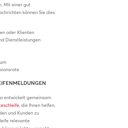
n. Mit einer gut
chrichten können Sie dies
den oder Klienten
und Dienstleistungen
kum
sionsrate
EIFENMELDUNGEN
a entwickelt gemeinsam
teschleife
, die Ihnen helfen,
iden und Kunden zu
eife relevante