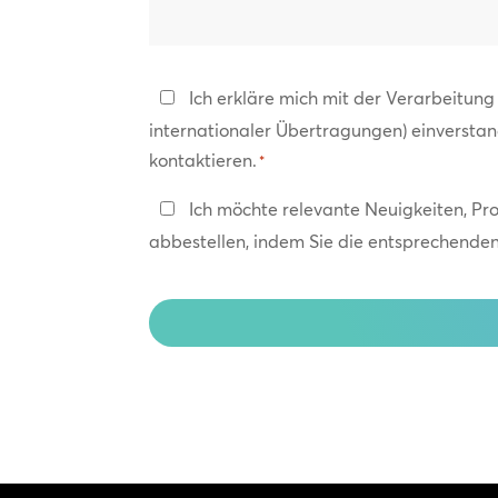
wir
helfen?
Datenschutzerklärung
Ich erkläre mich mit der Verarbeitun
internationaler Übertragungen) einversta
*
kontaktieren.
*
In
Ich möchte relevante Neuigkeiten, Pr
Kontakt
abbestellen, indem Sie die entsprechenden 
bleiben
CAPTCHA