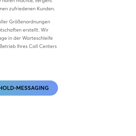
e hören möchte, vergeht
inen zufriedenen Kunden.
aller Größenordnungen
schaften erstellt. Wir
age in der Warteschleife
Betrieb Ihres Call Centers
-HOLD-MESSAGING