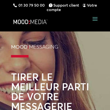
01 30 79 50 00
Support client
Votre
compte
MOOD
:
MESSAGING
TIRER LE
MEILLEUR PARTI
DE VOTRE
MESSAGERIE