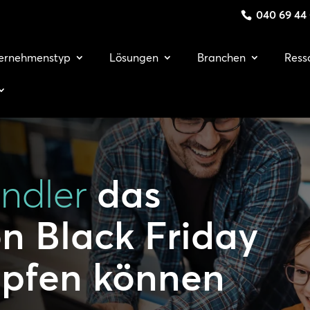
040 69 44
ernehmenstyp
Lösungen
Branchen
Ress
ndler
das
on Black Friday
öpfen können