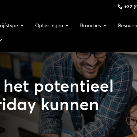
+32 (0
rijfstype
Oplossingen
Branches
Resourc
het potentieel
riday kunnen