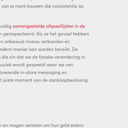
’ van je merk bouwen die consistentie op
vuldig
samengestelde afspeellijsten in de
n gerespecteerd. Als ze het gevoel hebben
 een onbewust niveau verbonden en
ndere manier kan worden bereikt. De
n die zin dat we de fysieke verandering in
muziek wordt gespeeld waar we van
, boeiende in-store messaging en
t juiste moment van de aankoopbeslissing.
en en mogen verlaten om hun geld elders