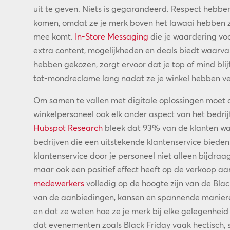
uit te geven. Niets is gegarandeerd. Respect hebbe
komen, omdat ze je merk boven het lawaai hebben zie
mee komt.
In-Store Messaging
die je waardering voo
extra content, mogelijkheden en deals biedt waarva
hebben gekozen, zorgt ervoor dat je top of mind bli
tot-mondreclame lang nadat ze je winkel hebben ve
Om samen te vallen met digitale oplossingen moet d
winkelpersoneel ook elk ander aspect van het bedrij
Hubspot Research
bleek dat 93% van de klanten waa
bedrijven die een uitstekende klantenservice bieden
klantenservice door je personeel niet alleen bijdraa
maar ook een positief effect heeft op de verkoop aa
medewerkers
volledig op de hoogte zijn van de Blac
van de aanbiedingen, kansen en spannende manie
en dat ze weten hoe ze je merk bij elke gelegenhei
dat evenementen zoals Black Friday vaak hectisch, s