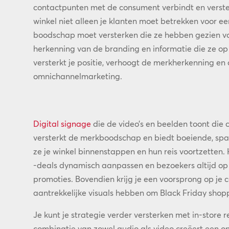
contactpunten met de consument verbindt en verster
winkel niet alleen je klanten moet betrekken voor 
boodschap moet versterken die ze hebben gezien v
herkenning van de branding en informatie die ze o
versterkt je positie, verhoogt de merkherkenning 
omnichannelmarketing.
Digital signage
die de video’s en beelden toont die
versterkt de merkboodschap en biedt boeiende, sp
ze je winkel binnenstappen en hun reis voortzetten. 
-deals dynamisch aanpassen en bezoekers altijd op
promoties. Bovendien krijg je een voorsprong op je c
aantrekkelijke visuals hebben om Black Friday shoppe
Je kunt je strategie verder versterken met in-store r
combinatie van zowel audio als video creëert een o