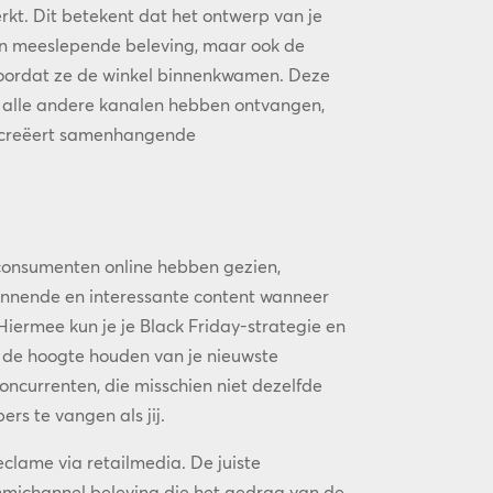
kt. Dit betekent dat het ontwerp van je
een meeslepende beleving, maar ook de
oordat ze de winkel binnenkwamen. Deze
p alle andere kanalen hebben ontvangen,
en creëert samenhangende
 consumenten online hebben gezien,
annende en interessante content wanneer
Hiermee kun je je Black Friday-strategie en
 de hoogte houden van je nieuwste
oncurrenten, die misschien niet dezelfde
rs te vangen als jij.
eclame via retailmedia. De juiste
nmichannel beleving die het gedrag van de