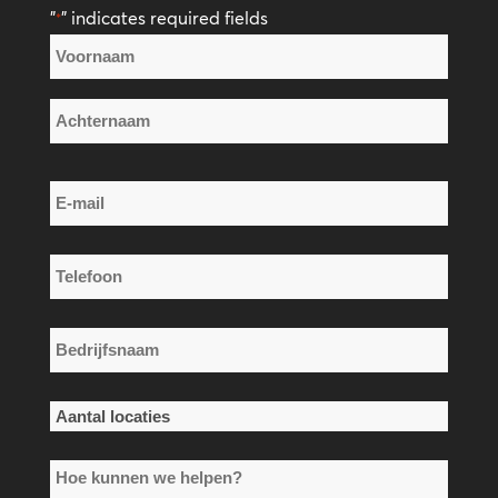
"
" indicates required fields
*
Naam
*
Voornaam
Achternaam
E-
mail
*
Telefoon
*
Bedrijfsnaam
*
Aantal
locaties
Hoe
*