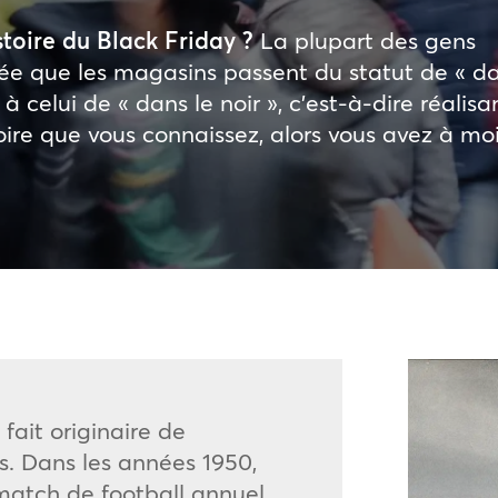
stoire du Black Friday ?
La plupart des gens
dée que les magasins passent du statut de « d
 à celui de « dans le noir », c’est-à-dire réalisa
toire que vous connaissez, alors vous avez à moi
fait originaire de
s. Dans les années 1950,
 match de football annuel