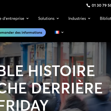
01 30 79 5
e d’entreprise
Solutions
Industries
Bibli
emander des informations
BLE HISTOIRE
CHE DERRIÈRE
FRIDAY