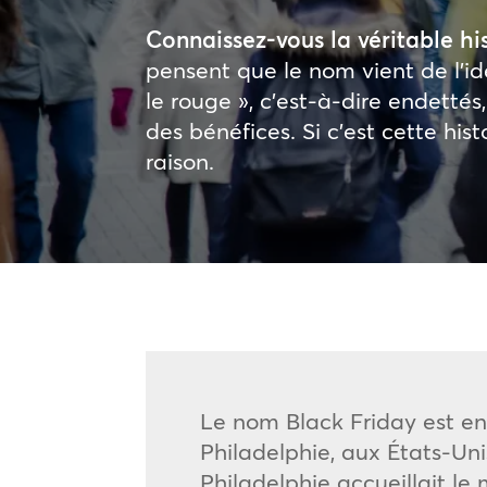
Connaissez-vous la véritable hi
pensent que le nom vient de l’i
le rouge », c’est-à-dire endettés,
des bénéfices. Si c’est cette his
raison.
Le nom Black Friday est en 
Philadelphie, aux États-Uni
Philadelphie accueillait le