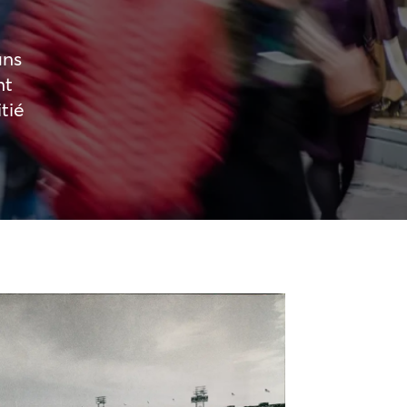
ans
nt
tié