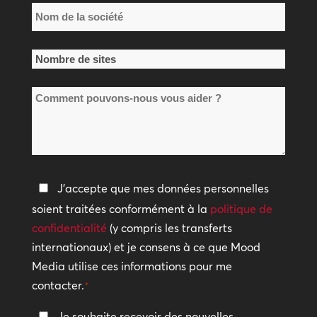
Nom
de
la
Nombre
société
de
*
Comment
sites
pouvons-
*
nous
vous
aider
Politique
J'accepte que mes données personnelles
?
de
soient traitées conformément à la
politique de
confidentialité
confidentialité
(y compris les transferts
internationaux) et je consens à ce que Mood
*
Media utilise ces informations pour me
contacter.
*
Restez
Je souhaite recevoir des nouvelles