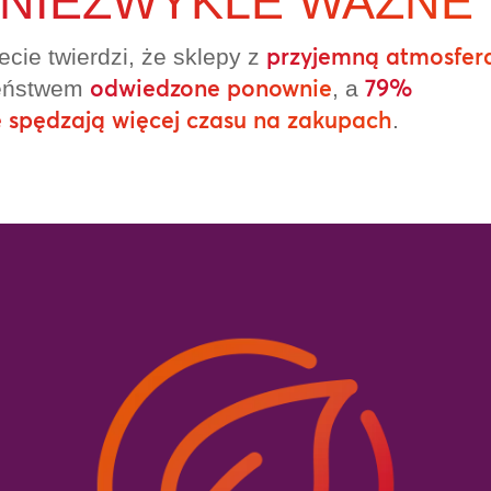
 NIEZWYKLE WAŻNE
przyjemną atmosfer
ie twierdzi, że sklepy z
odwiedzone ponownie
79%
ieństwem
, a
ze spędzają więcej czasu na zakupach
.