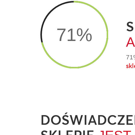
S
71
%
A
71
sk
DOŚWIADCZEN