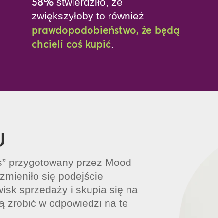
58%
stwierdziło, że
zwiększyłoby to również
prawdopodobieństwo, że będą
chcieli coś kupić
.
U
ds” przygotowany przez Mood
zmieniło się podejście
isk sprzedaży i skupia się na
ą zrobić w odpowiedzi na te