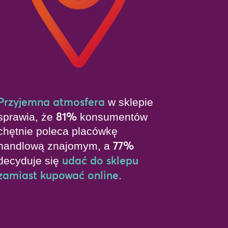
Przyjemna atmosfera
w sklepie
81%
sprawia, że
konsumentów
chętnie poleca placówkę
77%
handlową znajomym, a
udać do sklepu
decyduje się
zamiast kupować online
.