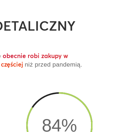
DETALICZNY
obecnie robi zakupy w
e
częściej
niż przed pandemią.
84
%