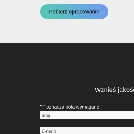
Pobierz opracowanie
Wznieś jakoś
"
" oznacza pola wymagane
*
Nazwa
*
Imię
E-