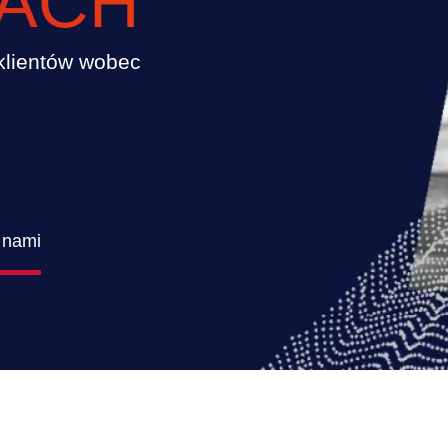
ACH
klientów wobec
 nami