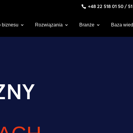
+48 22 518 01 50 / 5
 biznesu
Rozwiązania
Branże
Baza wie
ZNY