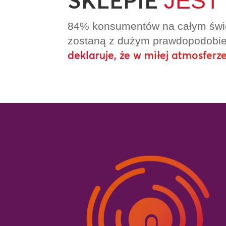
SKLEPIE
JEST
84% konsumentów na całym świec
zostaną z dużym prawdopodob
deklaruje, że w miłej atmosfer