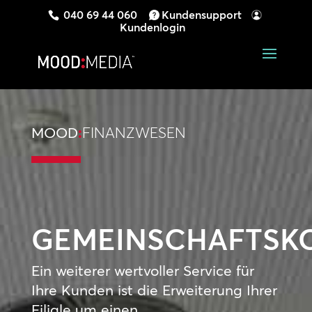
040 69 44 060
Kundensupport
Kundenlogin
MOOD
:
FINANZWESEN
GEMEINSCHAFTSK
Ein weiterer wertvoller Service für
Ihre Kunden ist die Erweiterung Ihrer
Filiale um einen