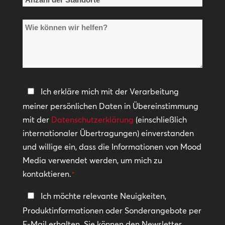
der
Wie
Standorte
können
*
wir
helfen?
Datenschutzerklärung
Ich erkläre mich mit der Verarbeitung
meiner persönlichen Daten in Übereinstimmung
*
mit der
Datenschutzerklärung
(einschließlich
internationaler Übertragungen) einverstanden
und willige ein, dass die Informationen von Mood
Media verwendet werden, um mich zu
kontaktieren.
*
In
Ich möchte relevante Neuigkeiten,
Kontakt
Produktinformationen oder Sonderangebote per
bleiben
E-Mail erhalten. Sie können den Newsletter