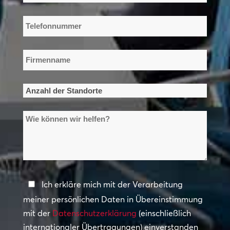
Mail-
Adresse
Telefonnummer
*
*
Firmenname
*
Anzahl
der
Wie
Standorte
können
*
wir
helfen?
Datenschutzerklärung
Ich erkläre mich mit der Verarbeitung
meiner persönlichen Daten in Übereinstimmung
*
mit der
Datenschutzerklärung
(einschließlich
internationaler Übertragungen) einverstanden