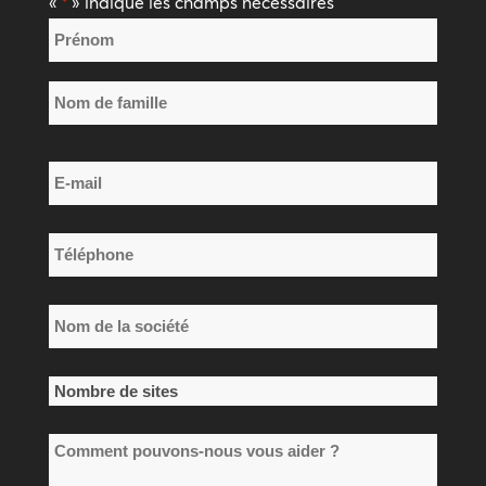
«
» indique les champs nécessaires
*
Nom
*
Prénom
Nom
E-
de
mail
famille
*
Téléphone
*
Nom
de
la
Nombre
société
de
*
Comment
sites
pouvons-
*