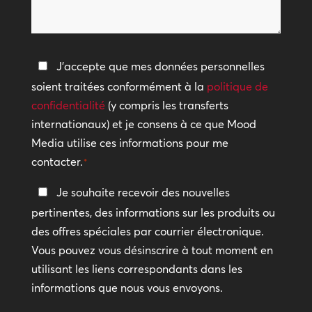
nous
vous
aider
Politique
J'accepte que mes données personnelles
?
de
soient traitées conformément à la
politique de
confidentialité
confidentialité
(y compris les transferts
internationaux) et je consens à ce que Mood
*
Media utilise ces informations pour me
contacter.
*
Restez
Je souhaite recevoir des nouvelles
en
pertinentes, des informations sur les produits ou
contact
des offres spéciales par courrier électronique.
Vous pouvez vous désinscrire à tout moment en
utilisant les liens correspondants dans les
informations que nous vous envoyons.