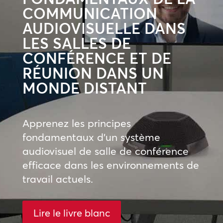
COMMUNICATION
AUDIOVISUELLE DANS
LES SALLES DE
CONFÉRENCE ET DE
RÉUNION DANS UN
MONDE DISTANT
Apprenez les principes
fondamentaux d’un système
audiovisuel de salle de conférence
efficace dans les environnements de
travail actuels.
Lire le livre blanc