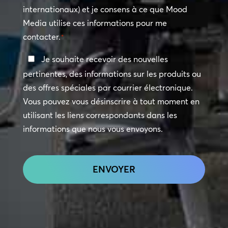
internationaux) et je consens à ce que Mood
*
Media utilise ces informations pour me
contacter.
*
Restez
Je souhaite recevoir des nouvelles
en
pertinentes, des informations sur les produits ou
contact
des offres spéciales par courrier électronique.
Vous pouvez vous désinscrire à tout moment en
utilisant les liens correspondants dans les
informations que nous vous envoyons.
CAPTCHA