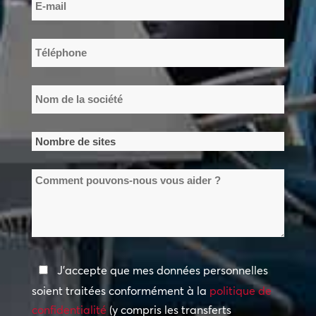
E-
de
mail
famille
*
Téléphone
*
Nom
de
la
Nombre
société
de
*
Comment
sites
pouvons-
*
nous
vous
aider
Politique
J'accepte que mes données personnelles
?
de
soient traitées conformément à la
politique de
confidentialité
confidentialité
(y compris les transferts