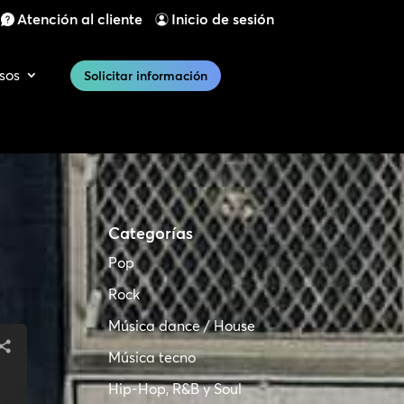
Atención al cliente
Inicio de sesión
sos
Solicitar información
Categorías
Pop
Rock
Música dance / House
Música tecno
Hip-Hop, R&B y Soul