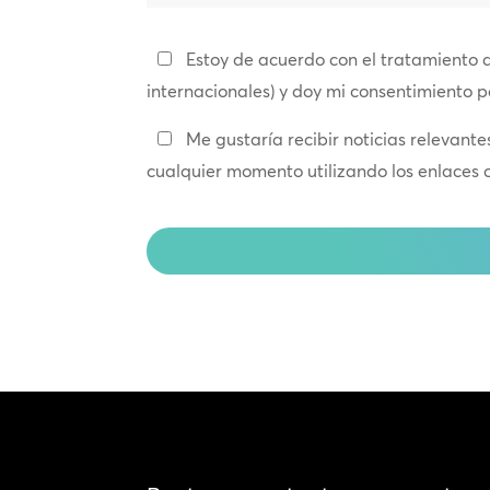
Política
Estoy de acuerdo con el tratamiento 
de
internacionales) y doy mi consentimiento 
privacidad
Manténte
Me gustaría recibir noticias relevant
*
en
cualquier momento utilizando los enlaces 
contacto
CAPTCHA