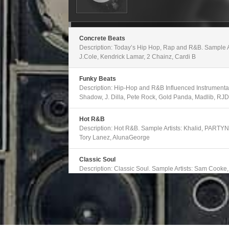
de
flecha
arriba/abajo
para
aumentar
o
Concrete Beats
disminuir
Description: Today’s Hip Hop, Rap and R&B. Sample Ar
el
volumen.
J.Cole, Kendrick Lamar, 2 Chainz, Cardi B
Funky Beats
Description: Hip-Hop and R&B Influenced Instrumentals
Shadow, J. Dilla, Pete Rock, Gold Panda, Madlib, RJ
Hot R&B
Description: Hot R&B. Sample Artists: Khalid, PARTY
Tory Lanez, AlunaGeorge
Classic Soul
Description: Classic Soul. Sample Artists: Sam Cooke
Marvin Gaye, Solomon Burke, Gladys Knight and the Pi
Modern Soul
Description: Emerging and Alternative R&B. Sample Ar
Gallant, Erykah Badu, Majid Jordan, Ledisi, Mabel, Ja