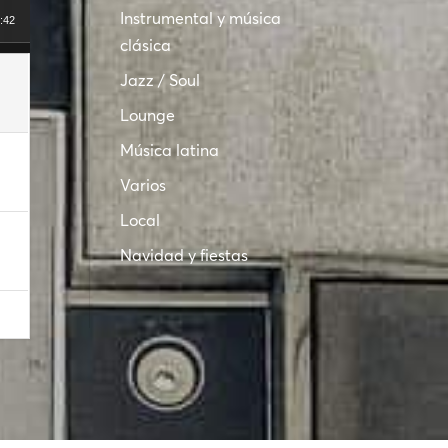
Instrumental y música
:42
clásica
Jazz / Soul
Lounge
Música latina
Varios
Local
Navidad y fiestas