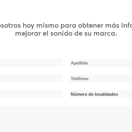
 Players, Betty Davis, The Meters, The Bar-Kays, Cymande,
t, Watts 103rd St. Rhythm Band
osotros hoy mismo para obtener más in
mejorar el sonido de su marca.
ts: Nicki Minaj, Migos, Post Malone, Meek Mill, Cardi B, Logic,
r
n, Atlantic Starr, Shalamar, The Gap Band, James Ingram,
 Whispers, Stephanie Mills
Apellido
Teléfono
 Faith Evans, Tevin Campbell, Zhane, Craig David, After 7, Toni
*
son
Número
de
localidades
*