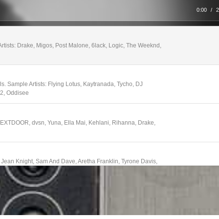
0:00
/
2
tists: Drake, Migos, Post Malone, 6lack, Logic, The Weeknd,
. Sample Artists: Flying Lotus, Kaytranada, Tycho, DJ
D2, Oddisee
NEXTDOOR, dvsn, Yuna, Ella Mai, Kehlani, Rihanna, Drake,
, Jean Knight, Sam And Dave, Aretha Franklin, Tyrone Davis,
ps, Stevie Wonder, Jr Walker and the All-Stars
tists: Anderson .Paak, Kaytranada, Lion Babe, Janelle Monae,
z Karis