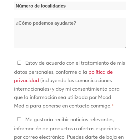
la
Número
empresa
de
*
¿Cómo
localidades
podemos
*
ayudarte?
Política
Estoy de acuerdo con el tratamiento de mis
de
datos personales, conforme a la
política de
privacidad
privacidad
(incluyendo las comunicaciones
internacionales) y doy mi consentimiento para
*
que la información sea utilizada por Mood
Media para ponerse en contacto conmigo.
*
Manténte
Me gustaría recibir noticias relevantes,
en
información de productos u ofertas especiales
contacto
por correo electrónico. Puedes darte de baja en