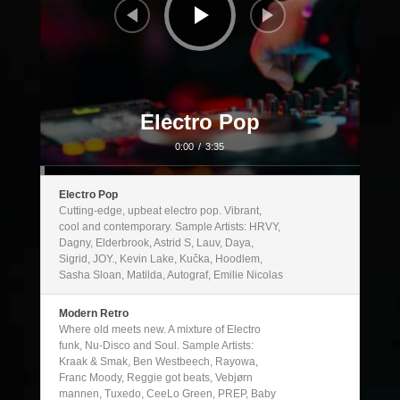
Electro Pop
0:00
/
3:35
Electro Pop
Cutting-edge, upbeat electro pop. Vibrant,
cool and contemporary. Sample Artists: HRVY,
Dagny, Elderbrook, Astrid S, Lauv, Daya,
Sigrid, JOY., Kevin Lake, Kučka, Hoodlem,
Sasha Sloan, Matilda, Autograf, Emilie Nicolas
Modern Retro
Where old meets new. A mixture of Electro
funk, Nu-Disco and Soul. Sample Artists:
Kraak & Smak, Ben Westbeech, Rayowa,
Franc Moody, Reggie got beats, Vebjørn
mannen, Tuxedo, CeeLo Green, PREP, Baby