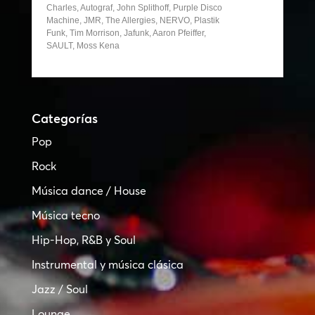
Charles, Autograf, John Splithoff, Purple Disco
Machine, JMR, The Allergies, NERVO, Plastik
Funk, Tim Morrison, Jafunk, Aaron Pfeiffer,
SAULT, Moss Kena
Categorías
Pop
Rock
Música dance / House
Música tecno
Hip-Hop, R&B y Soul
Instrumental y música clásica
Jazz / Soul
Lounge