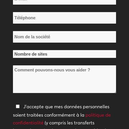
mail
famille
*
Téléphone
*
Nom
de
la
Nombre
société
de
*
Comment
sites
pouvons-
*
nous
vous
aider
Politique
J'accepte que mes données personnelles
?
de
soient traitées conformément à la
politique de
confidentialité
confidentialité
(y compris les transferts