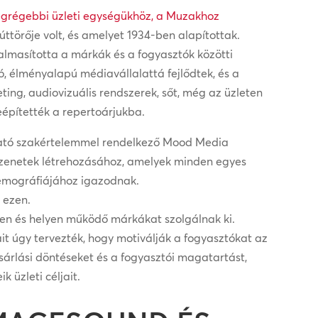
egrégebbi üzleti egységükhöz, a Muzakhoz
úttörője volt, és amelyet 1934-ben alapítottak.
masította a márkák és a fogyasztók közötti
ó, élményalapú médiavállalattá fejlődtek, és a
eting, audiovizuális rendszerek, sőt, még az üzleten
beépítették a repertoárjukba.
ható szakértelemmel rendelkező Mood Media
 üzenetek létrehozásához, amelyek minden egyes
demográfiájához igazodnak.
 ezen.
ben és helyen működő márkákat szolgálnak ki.
 úgy tervezték, hogy motiválják a fogyasztókat az
sárlási döntéseket és a fogyasztói magatartást,
k üzleti céljait.