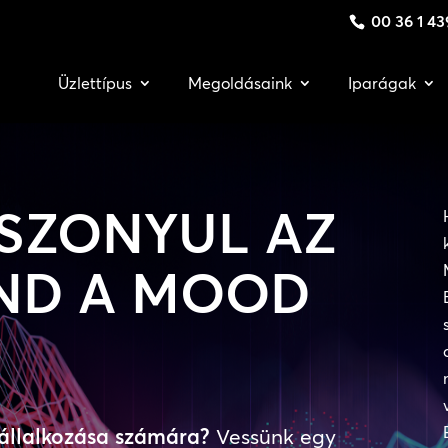
00 36 1 43
Üzlettípus
Megoldásaink
Iparágak
SZONYUL AZ
ND A MOOD
vállalkozása számára?
Vessünk egy