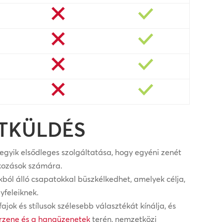
ETKÜLDÉS
yik elsődleges szolgáltatása, hogy egyéni zenét
lkozások számára.
kból álló csapatokkal büszkélkedhet, amelyek célja,
yfeleiknek.
k és stílusok szélesebb választékát kínálja, és
rzene és a hangüzenetek
terén, nemzetközi