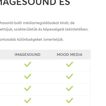
IMAGESOUND ÉS
asonló bolti médiamegoldásokat kínál, de
ettájuk, szakterületük és képességeik tekintetében.
gfontosabb különbségeket ismertetjük.
IMAGESOUND
MOOD MEDIA