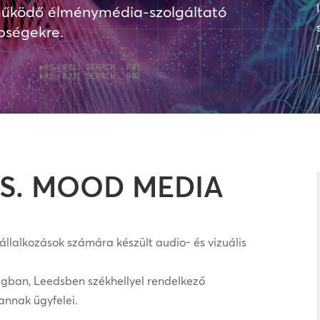
n működő élménymédia-szolgáltató
bségekre.
S. MOOD MEDIA
állalkozások számára készült audio- és vizuális
ságban, Leedsben székhellyel rendelkező
nnak ügyfelei.