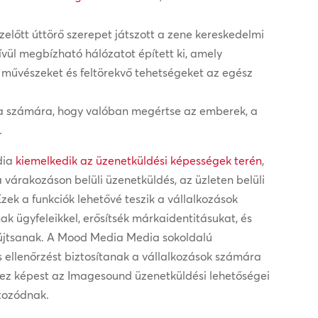
lőtt úttörő szerepet játszott a zene kereskedelmi
vül megbízható hálózatot épített ki, amely
művészeket és feltörekvő tehetségeket az egész
ia számára, hogy valóban megértse az emberek, a
.
dia
kiemelkedik az üzenetküldési képességek terén
,
 várakozáson belüli üzenetküldés, az üzleten belüli
zek a funkciók lehetővé teszik a vállalkozások
 ügyfeleikkel, erősítsék márkaidentitásukat, és
yújtsanak. A Mood Media Media sokoldalú
ellenőrzést biztosítanak a vállalkozások számára
hez képest az Imagesound üzenetküldési lehetőségei
átozódnak.