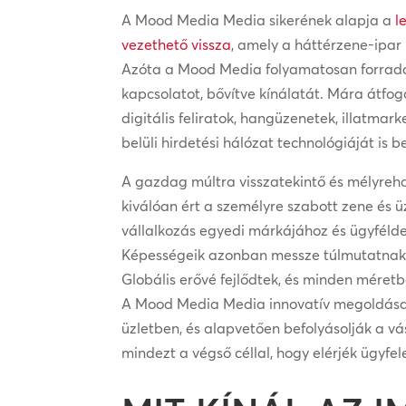
A Mood Media Media sikerének alapja a
l
vezethető vissza
, amely a háttérzene-ipar 
Azóta a Mood Media folyamatosan forradal
kapcsolatot, bővítve kínálatát. Mára átfog
digitális feliratok, hangüzenetek, illatmark
belüli hirdetési hálózat technológiáját is 
A gazdag múltra visszatekintő és mélyre
kiválóan ért a személyre szabott zene és
vállalkozás egyedi márkájához és ügyfél
Képességeik azonban messze túlmutatnak
Globális erővé fejlődtek, és minden méret
A Mood Media Media innovatív megoldásait
üzletben, és alapvetően befolyásolják a vá
mindezt a végső céllal, hogy elérjék ügyfelei