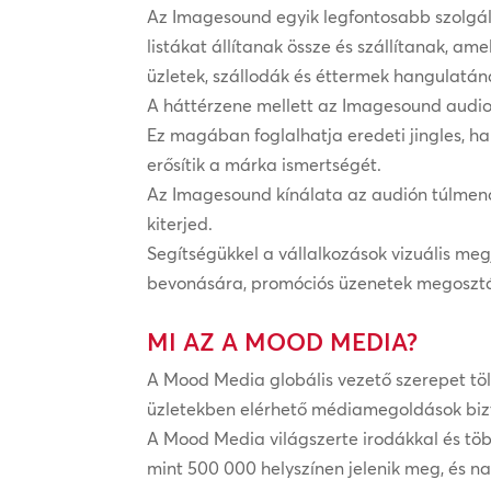
Az Imagesound egyik legfontosabb szolgált
listákat állítanak össze és szállítanak, am
üzletek, szállodák és éttermek hangulatá
A háttérzene mellett az Imagesound audio 
Ez magában foglalhatja eredeti jingles, h
erősítik a márka ismertségét.
Az Imagesound kínálata az audión túlmenőe
kiterjed.
Segítségükkel a vállalkozások vizuális me
bevonására, promóciós üzenetek megosztá
MI AZ A MOOD MEDIA?
A Mood Media globális vezető szerepet töl
üzletekben elérhető médiamegoldások biz
A Mood Media világszerte irodákkal és tö
mint 500 000 helyszínen jelenik meg, és na