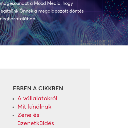
Imagesoundot a Mood Media, hogy
segítsünk Önnek a megalapozott döntés
meghozatalában.
EBBEN A CIKKBEN
A vállalatokról
Mit kínálnak
Zene és
üzenetküldés