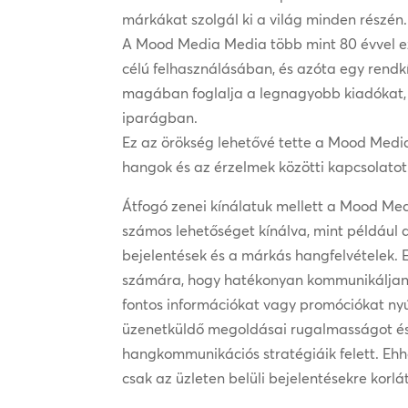
márkákat szolgál ki a világ minden részén.
A Mood Media Media több mint 80 évvel eze
célú felhasználásában, és azóta egy rendkí
magában foglalja a legnagyobb kiadókat, 
iparágban.
Ez az örökség lehetővé tette a Mood Med
hangok és az érzelmek közötti kapcsolatot
Átfogó zenei kínálatuk mellett a Mood Me
számos lehetőséget kínálva, mint például a
bejelentések és a márkás hangfelvételek. E
számára, hogy hatékonyan kommunikáljanak
fontos információkat vagy promóciókat n
üzenetküldő megoldásai rugalmasságot és 
hangkommunikációs stratégiáik felett. Eh
csak az üzleten belüli bejelentésekre korl