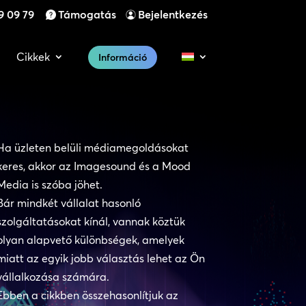
9 09 79
Támogatás
Bejelentkezés
Cikkek
Információ
Ha üzleten belüli médiamegoldásokat
keres, akkor az Imagesound és a Mood
Media is szóba jöhet.
Bár mindkét vállalat hasonló
szolgáltatásokat kínál, vannak köztük
olyan alapvető különbségek, amelyek
miatt az egyik jobb választás lehet az Ön
vállalkozása számára.
Ebben a cikkben összehasonlítjuk az