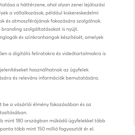
atása a háttérzene, ahol olyan zenei lejátszási
elyek a vállalkozások, például kiskereskedelmi
nak és atmoszférájának fokozására szolgálnak.
branding szolgáltatásokat is nyújt.
anglogók és szinkronhangok készítését, amelyek
n a digitális feliratokra és videótartalmakra is
gjelenítéseket használhatnak az ügyfelek
sára és releváns információk bemutatására.
t be a vásárlói élmény fokozásában és az
tosításában.
bb mint 180 országban működő ügyfelekkel több
ponta több mint 150 millió fogyasztót ér el.