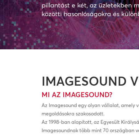
pillantást e két, az üzletekbe
közötti hasonlóságokra és külön
IMAGESOUND V
MI AZ IMAGESOUND?
Az Imagesound egy olyan vállalat, amely v
megoldásokra szakosodott.
Az 1998-ban alapított, az Egyesült Király
Imagesoundnak több mint 70 országban va