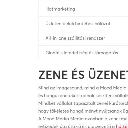
Illatmarketing
Üzleten belüli hirdetési hálózat
All-in-one szállítási rendszer
Globális lefedettség és támogatás
ZENE ÉS ÜZEN
Mind az Imagesound, mind a Mood Media eg
és hangüzeneteket tudnak készíteni válla
Mindkét vállalat tapasztalt zenei kurátoro
hogy tökéletes hangélményt nyújtsanak üg
A Mood Media Media azonban a zenei műfajo
évtizedek óta úttörő és piacvezető a
hátté