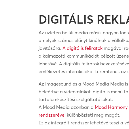
DIGITÁLIS REK
Az üzleten belüli média másik nagyon fontos
amelyek számos előnyt kínálnak a vállalk
javítására.
A digitális feliratok
magával rag
alkalmazotti kommunikációt, célzott üzen
lehetővé. A digitális feliratok bevezetésév
emlékezetes interakciókat teremtenek az ü
Az Imagesound és a Mood Media Media is sz
beleértve a videofalakat, digitális menü tá
tartalomkészítési szolgáltatásokat.
A Mood Media azonban a
Mood Harmony n
rendszerével
különbözteti meg magát.
Ez az integrált rendszer lehetővé teszi a v