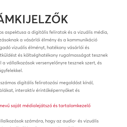
LÁMKIJELZŐK
 aspektusa a digitális feliratok és a vizuális média,
ozásoknak a vásárlói élmény és a kommunikáció
adó vizuális élményt, hatékony vásárlói és
etküldést és költséghatékony rugalmasságot tesznek
el a vállalkozások versenyelőnyre tesznek szert, és
gyfelekkel.
ámos digitális feliratozási megoldást kínál,
blákat, interaktív érintőképernyőket és
evű saját médialejátszó és tartalomkezelő
állalkozások számára, hogy az audio- és vizuális