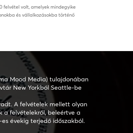
 felvétel volt, amelyek mindegyike
honokba és vállalkozásokba történő
(ma Mood Media) tulajdonában
yvtár New Yorkból Seattle-be
adt. A felvételek mellett olyan
 a felvételekről, beleértve a
-es évekig terjedő időszakból.