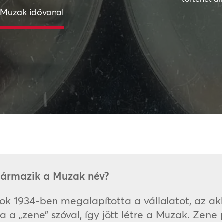
Muzak idővonal
ármazik a Muzak név?
k 1934-ben megalapította a vállalatot, az ak
a a „zene” szóval, így jött létre a Muzak. Zen