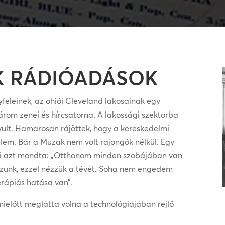
K RÁDIÓADÁSOK
feleinek, az ohiói Cleveland lakosainak egy
három zenei és hírcsatorna. A lakossági szektorba
yult. Hamarosan rájöttek, hogy a kereskedelmi
lem. Bár a Muzak nem volt rajongók nélkül. Egy
, aki azt mondta: „Otthonom minden szobájában van
zunk, ezzel nézzük a tévét. Soha nem engedem
erápiás hatása van”.
mielőtt meglátta volna a technológiájában rejlő