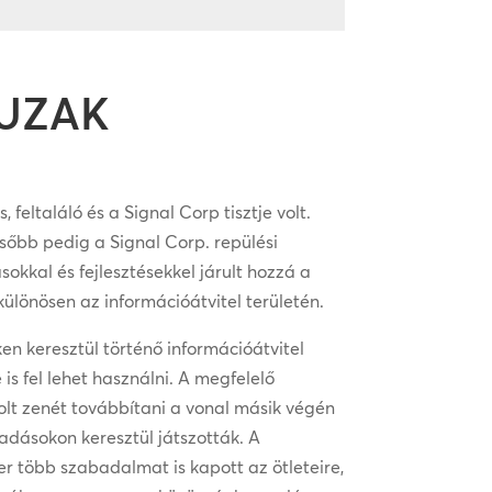
MUZAK
eltaláló és a Signal Corp tisztje volt.
sőbb pedig a Signal Corp. repülési
sokkal és fejlesztésekkel járult hozzá a
különösen az információátvitel területén.
en keresztül történő információátvitel
 is fel lehet használni. A megfelelő
olt zenét továbbítani a vonal másik végén
dásokon keresztül játszották. A
r több szabadalmat is kapott az ötleteire,