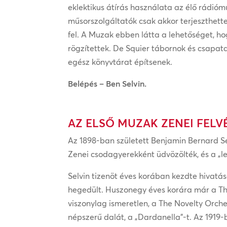
eklektikus átírás használata az élő rádióm
műsorszolgáltatók csak akkor terjeszthette
fel. A Muzak ebben látta a lehetőséget, ho
rögzítettek. De Squier tábornok és csapa
egész könyvtárat építsenek.
Belépés – Ben Selvin.
AZ ELSŐ MUZAK ZENEI FELV
Az 1898-ban született Benjamin Bernard Se
Zenei csodagyerekként üdvözölték, és a „l
Selvin tizenöt éves korában kezdte hivatás
hegedült. Huszonegy éves korára már a Th
viszonylag ismeretlen, a The Novelty Orch
népszerű dalát, a „Dardanella”-t. Az 1919