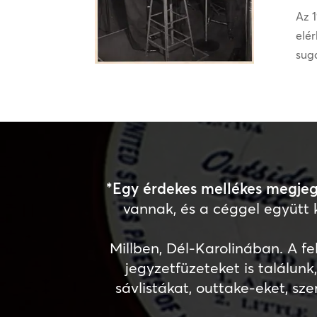
Az 
elé
sug
*Egy érdekes mellékes megjeg
vannak, és a céggel együtt 
Millben, Dél-Karolinában. A fe
jegyzetfüzeteket is találunk
sávlistákat, outtake-eket, sz