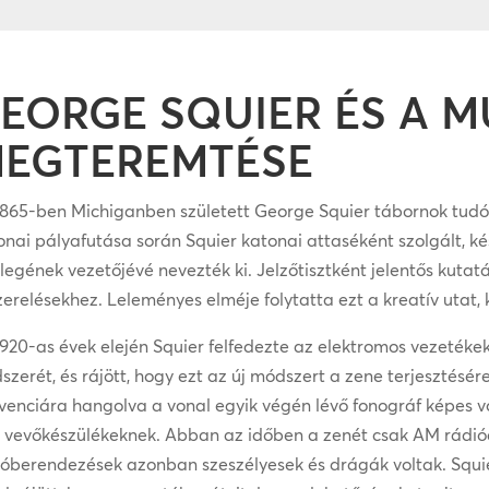
EORGE SQUIER ÉS A 
EGTEREMTÉSE
865-ben Michiganben született George Squier tábornok tudós, f
nai pályafutása során Squier katonai attaséként szolgált, ké
legének vezetőjévé nevezték ki. Jelzőtisztként jelentős kutatá
zerelésekhez. Leleményes elméje folytatta ezt a kreatív utat, 
920-as évek elején Squier felfedezte az elektromos vezetékek
zerét, és rájött, hogy ezt az új módszert a zene terjesztésére
kvenciára hangolva a vonal egyik végén lévő fonográf képes v
ő vevőkészülékeknek. Abban az időben a zenét csak AM rádióa
ióberendezések azonban szeszélyesek és drágák voltak. Squie