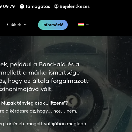
9 09 79
Támogatás
Bejelentkezés
Cikkek
Információ
ek, például a Band-aid és a
 mellett a márka ismertsége
ős, hogy az általa forgalmazott
zinonimájává vált.
 Muzak tényleg csak „liftzene”?
rre a kérdésre az, hogy… nos… nem.
ég története mögött valójában meglepő
.