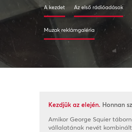
A kezdet
Az első rádióadások
Muzak reklámgaléria
Kezdjük az elején.
Honnan sz
Amikor George Squier táborno
vállalatának nevét kombinált