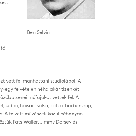
zett
t
Ben Selvin
ató
t vett fel manhattani stúdiójából. A
gy-egy felvételen néha akár tizenkét
bözőbb zenei műfajokat vették fel. A
el, kubai, hawaii, salsa, polka, barbershop,
 is. A felvett művészek közül néhányan
öztük Fats Waller, Jimmy Dorsey és