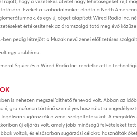
el rájött, hogy a vezetékes átvitel nagy lehetőségeket rejt
uttatására. Ezeket a szabadalmakat eladta a North Americ
lomerátumnak, és egy új céget alapított Wired Radio Inc. név
fizetéseket értékesítenek az áramszolgáltató meglévő közüze
-ben pedig létrejött a Muzak nevű zenei előfizetéses szolgál
volt egy probléma.
neral Squier és a Wired Radio Inc. rendelkezett a technológi
SOK
ben is nehezen megszelídíthető fenevad volt. Abban az időb
thoni, gramofonon történő személyes használatra engedélyezt
y legálisan sugározzák a zenei szolgáltatásukat. A megoldás 
kkoriban új eljárás volt, amely jobb minőségű felvételeket tet
szabbak voltak, és elsősorban sugárzási célokra használták ő