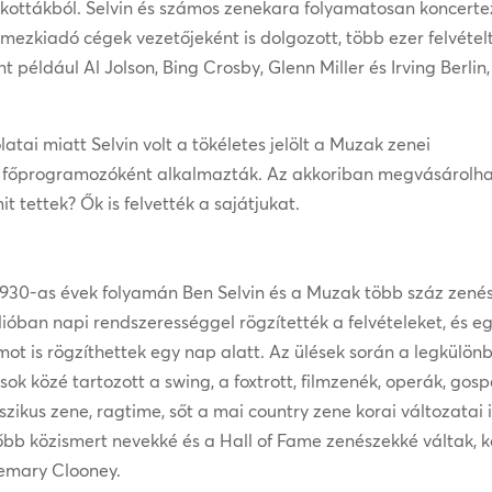
 kottákból. Selvin és számos zenekara folyamatosan koncerte
mezkiadó cégek vezetőjeként is dolgozott, több ezer felvétel
t például Al Jolson, Bing Crosby, Glenn Miller és Irving Berlin,
atai miatt Selvin volt a tökéletes jelölt a Muzak zenei
ei főprogramozóként alkalmazták. Az akkoriban megvásárolh
 tettek? Ők is felvették a sajátjukat.
1930-as évek folyamán Ben Selvin és a Muzak több száz zenész
ióban napi rendszerességgel rögzítették a felvételeket, és e
ot is rögzíthettek egy nap alatt. Az ülések során a legkülön
usok közé tartozott a swing, a foxtrott, filmzenék, operák, gosp
szikus zene, ragtime, sőt a mai country zene korai változatai
őbb közismert nevekké és a Hall of Fame zenészekké váltak, k
emary Clooney.