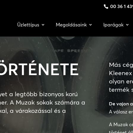
00 36 1 43
Üzlettípus
Megoldásaink
Iparágak
ÖRTÉNETE
Más cég
Kleenex
olyan er
termék s
yet a legtöbb bizonyos korú
er. A Muzak sokak számára a
De vajon a
al, a várakozással és a
A válasz e
A Muzak c
történet áll