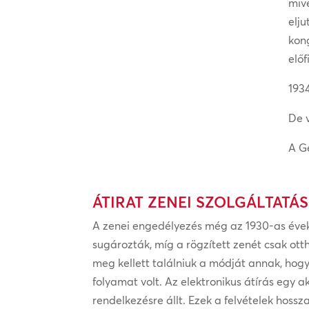
miv
elj
kong
elő
1934
De 
A Ge
ÁTIRAT ZENEI SZOLGÁLTATÁ
A zenei engedélyezés még az 1930-as évek
sugározták, míg a rögzített zenét csak ot
meg kellett találniuk a módját annak, hog
folyamat volt. Az elektronikus átírás egy a
rendelkezésre állt. Ezek a felvételek hos