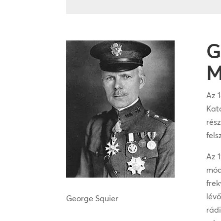
G
M
Az 1
Kato
rész
fels
Az 1
móds
fre
lév
George Squier
rád