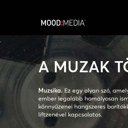
A MUZAK T
Muzsika.
Ez egy olyan szó, amel
ember legalább homályosan ism
könnyűzenei hangszeres borítókk
liftzenével kapcsolatos.