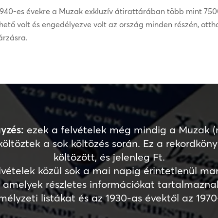
1940-es évekre a Muzak exkluzív átirattárában több mint 7500
rhető volt és engedélyezve volt az ország minden részén, ott
árzásra.
yzés:
ezek a felvételek még mindig a Muzak 
költöztek a sok költözés során. Ez a rekordkön
költözött, és jelenleg Ft.
lvételek közül sok a mai napig érintetlenül mar
, amelyek részletes információkat tartalmaznak
emélyzeti listákat és az 1930-as évektől az 1970