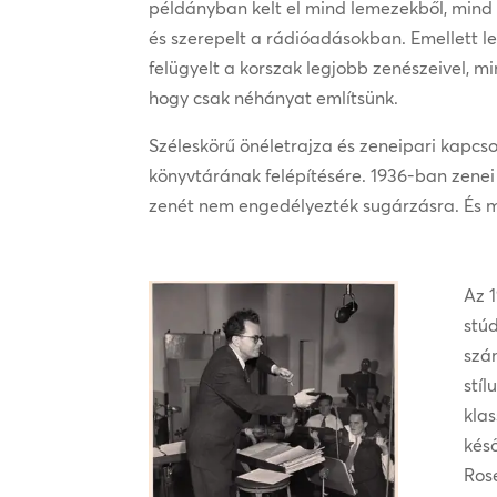
példányban kelt el mind lemezekből, mind
és szerepelt a rádióadásokban. Emellett le
felügyelt a korszak legjobb zenészeivel, min
hogy csak néhányat említsünk.
Széleskörű önéletrajza és zeneipari kapcsol
könyvtárának felépítésére. 1936-ban zen
zenét nem engedélyezték sugárzásra. És mit
Az 
stúd
szám
stíl
klas
kés
Ros