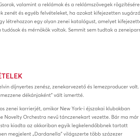
űsorok, valamint a reklámok és a reklámszövegek rögzítésére 
k zenét és egyéb felvételeket, ha azokat kifejezetten sugárz
gy létrehozzon egy olyan zenei katalógust, amelyet kifejezet
ta tudósok és mérnökök voltak. Semmit sem tudtak a zeneipa
ÉTELEK
lvin díjnyertes zenész, zenekarvezető és lemezproducer volt.
emezzene dékánjaként” vált ismertté.
os zenei karrierjét, amikor New York-i éjszakai klubokban
e Novelty Orchestra nevű tánczenekart vezette. Bár ma már
estra kiadta az akkoriban egyik legkelendőbbnek tartott
-ben megjelent „Dardanella” világszerte több százezer