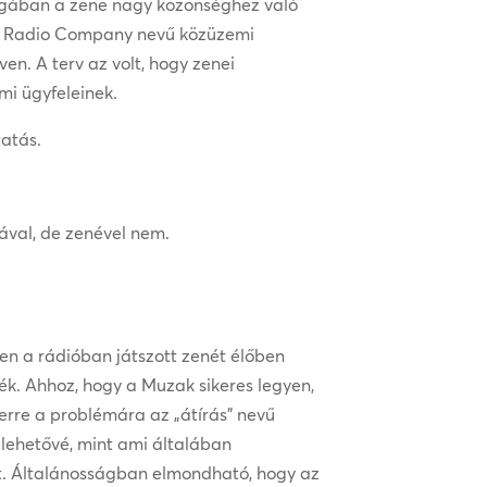
 magában a zene nagy közönséghez való
an Radio Company nevű közüzemi
en. A terv az volt, hogy zenei
mi ügyfeleinek.
tatás.
ával, de zenével nem.
en a rádióban játszott zenét élőben
ék. Ahhoz, hogy a Muzak sikeres legyen,
erre a problémára az „átírás” nevű
t lehetővé, mint ami általában
ket. Általánosságban elmondható, hogy az