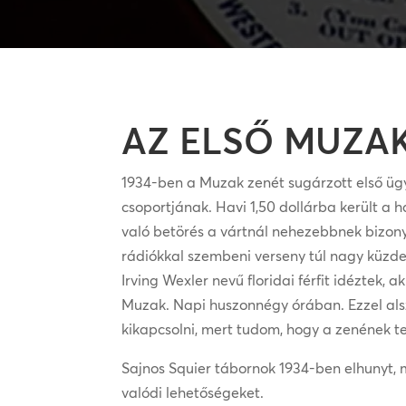
AZ ELSŐ MUZA
1934-ben a Muzak zenét sugárzott első ügy
csoportjának. Havi 1,50 dollárba került a 
való betörés a vártnál nehezebbnek bizon
rádiókkal szembeni verseny túl nagy küzde
Irving Wexler nevű floridai férfit idéztek
Muzak. Napi huszonnégy órában. Ezzel als
kikapcsolni, mert tudom, hogy a zenének t
Sajnos Squier tábornok 1934-ben elhunyt, 
valódi lehetőségeket.