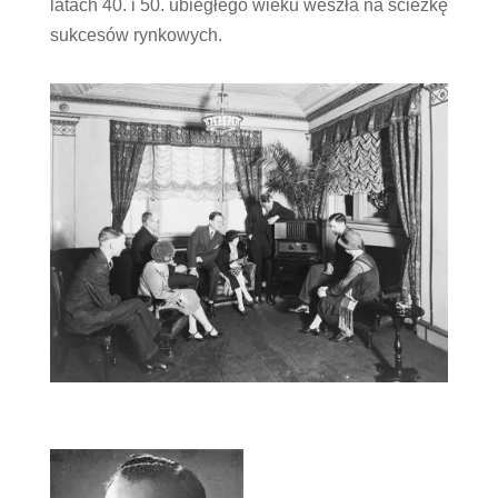
latach 40. i 50. ubiegłego wieku weszła na ścieżkę
sukcesów rynkowych.