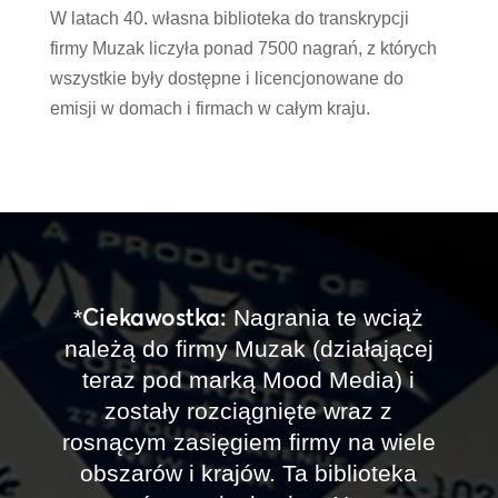
W latach 40. własna biblioteka do transkrypcji
firmy Muzak liczyła ponad 7500 nagrań, z których
wszystkie były dostępne i licencjonowane do
emisji w domach i firmach w całym kraju.
Ciekawostka:
*
Nagrania te wciąż
należą do firmy Muzak (działającej
teraz pod marką Mood Media) i
zostały rozciągnięte wraz z
rosnącym zasięgiem firmy na wiele
obszarów i krajów. Ta biblioteka