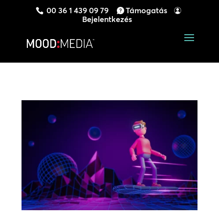
00 36 1 439 09 79
Támogatás
Bejelentkezés