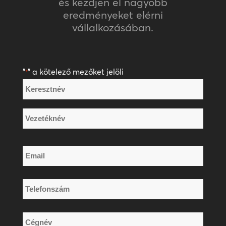
és kezdjen el nagyobb
eredményeket elérni
vállalkozásában.
"
" a kötelező mezőket jelöli
*
Név
*
Keresztnév
Vezetéknév
Email
*
Telefonszám
*
Cégnév