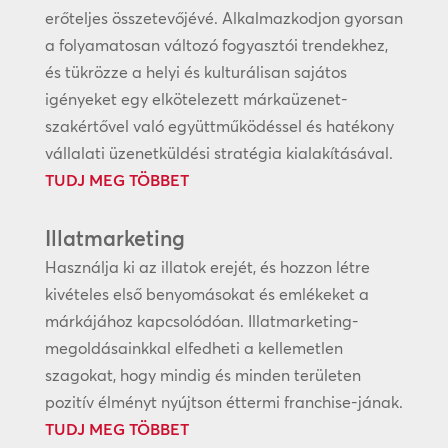
erőteljes összetevőjévé. Alkalmazkodjon gyorsan
a folyamatosan változó fogyasztói trendekhez,
és tükrözze a helyi és kulturálisan sajátos
igényeket egy elkötelezett márkaüzenet-
szakértővel való együttműködéssel és hatékony
vállalati üzenetküldési stratégia kialakításával.
TUDJ MEG TÖBBET
Illatmarketing
Használja ki az illatok erejét, és hozzon létre
kivételes első benyomásokat és emlékeket a
márkájához kapcsolódóan. Illatmarketing-
megoldásainkkal elfedheti a kellemetlen
szagokat, hogy mindig és minden területen
pozitív élményt nyújtson éttermi franchise-jának.
TUDJ MEG TÖBBET