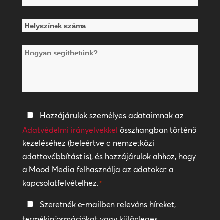
*
Helyszínek
száma
Hogyan
*
segíthetünk?
Adatvédelmi
Hozzájárulok személyes adataimnak az
irányelvek
Adatvédelmi irányelvekkel
összhangban történő
kezeléséhez (beleértve a nemzetközi
*
adattovábbítást is), és hozzájárulok ahhoz, hogy
a Mood Media felhasználja az adatokat a
kapcsolatfelvételhez.
*
Tartsa
Szeretnék e-mailben releváns híreket,
a
termékinformációkat vagy különleges