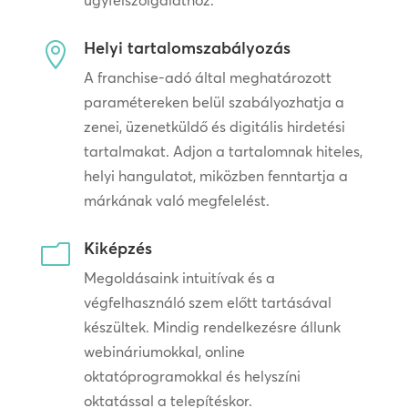
ügyfélszolgálathoz.
Helyi tartalomszabályozás

A franchise-adó által meghatározott
paramétereken belül szabályozhatja a
zenei, üzenetküldő és digitális hirdetési
tartalmakat. Adjon a tartalomnak hiteles,
helyi hangulatot, miközben fenntartja a
márkának való megfelelést.
Kiképzés
m
Megoldásaink intuitívak és a
végfelhasználó szem előtt tartásával
készültek. Mindig rendelkezésre állunk
webináriumokkal, online
oktatóprogramokkal és helyszíni
oktatással a telepítéskor.