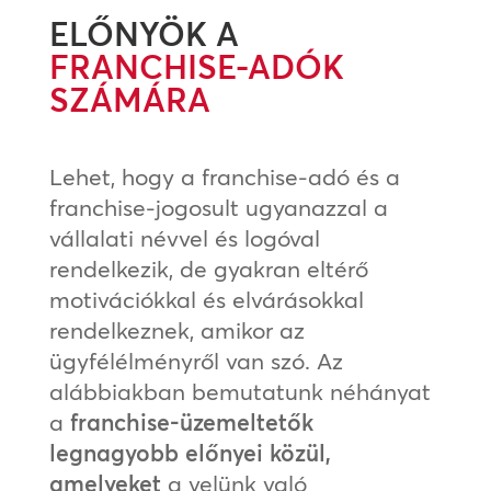
ELŐNYÖK A
FRANCHISE-ADÓK
SZÁMÁRA
Lehet, hogy a franchise-adó és a
franchise-jogosult ugyanazzal a
vállalati névvel és logóval
rendelkezik, de gyakran eltérő
motivációkkal és elvárásokkal
rendelkeznek, amikor az
ügyfélélményről van szó. Az
alábbiakban bemutatunk néhányat
a
franchise-üzemeltetők
legnagyobb előnyei közül,
amelyeket
a velünk való