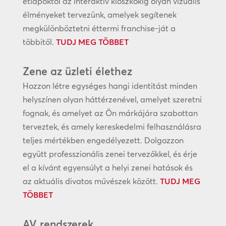
étlapoktól az interaktív kioszkokig olyan vizuális
élményeket tervezünk, amelyek segítenek
megkülönböztetni éttermi franchise-ját a
többitől.
TUDJ MEG TÖBBET
Zene az üzleti élethez
Hozzon létre egységes hangi identitást minden
helyszínen olyan háttérzenével, amelyet szeretni
fognak, és amelyet az Ön márkájára szabottan
terveztek, és amely kereskedelmi felhasználásra
teljes mértékben engedélyezett. Dolgozzon
együtt professzionális zenei tervezőkkel, és érje
el a kívánt egyensúlyt a helyi zenei hatások és
az aktuális divatos művészek között.
TUDJ MEG
TÖBBET
AV rendszerek