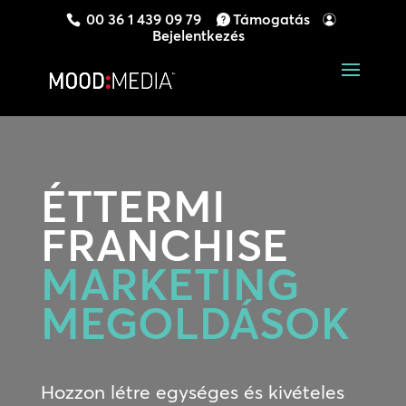
00 36 1 439 09 79
Támogatás
Bejelentkezés
ÉTTERMI
FRANCHISE
MARKETING
MEGOLDÁSOK
Hozzon létre egységes és kivételes