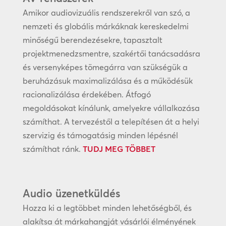
Amikor audiovizuális rendszerekről van szó, a
nemzeti és globális márkáknak kereskedelmi
minőségű berendezésekre, tapasztalt
projektmenedzsmentre, szakértői tanácsadásra
és versenyképes tömegárra van szükségük a
beruházásuk maximalizálása és a működésük
racionalizálása érdekében. Átfogó
megoldásokat kínálunk, amelyekre vállalkozása
számíthat. A tervezéstől a telepítésen át a helyi
szervizig és támogatásig minden lépésnél
számíthat ránk.
TUDJ MEG TÖBBET
Audio üzenetküldés
Hozza ki a legtöbbet minden lehetőségből, és
alakítsa át márkahangját vásárlói élményének