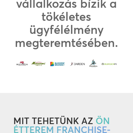
vállalkozás bízik a
tökéletes
ügyfélélmény
megteremtésében.
MIT TEHETÜNK AZ
ÖN
ÉTTEREM FRANCHISE-