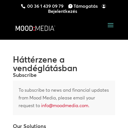
00 36 1 439 09 79
Támogatás
Bejelentkezés
Háttérzene a
vendéglátásban
Subscribe
To subscribe to news and financial updates
from Mood Media, please email your
request to
info@moodmedia.com
.
Our Solutions