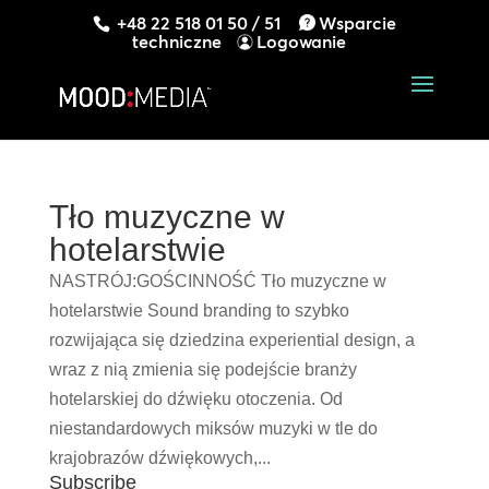
+48 22 518 01 50 / 51
Wsparcie
techniczne
Logowanie
Tło muzyczne w
hotelarstwie
NASTRÓJ:GOŚCINNOŚĆ Tło muzyczne w
hotelarstwie Sound branding to szybko
rozwijająca się dziedzina experiential design, a
wraz z nią zmienia się podejście branży
hotelarskiej do dźwięku otoczenia. Od
niestandardowych miksów muzyki w tle do
krajobrazów dźwiękowych,...
Subscribe