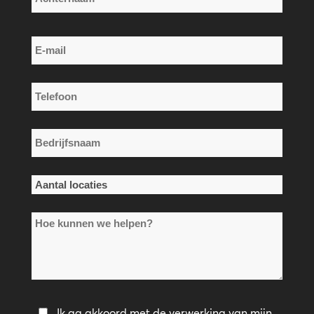
Achternaam
E-
mail
*
Telefoon
*
Bedrijfsnaam
*
Aantal
locaties
Hoe
*
kunnen
we
helpen?
Privacybeleid
Ik ga akkoord met de verwerking van mijn