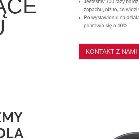
ĄCE
Jesteśmy 100 razy bardzi
zapachu, niż to, co widz
Po wystawieniu na dział
U
poprawia się o 40%.
KONTAKT Z NAMI
EMY
DLA