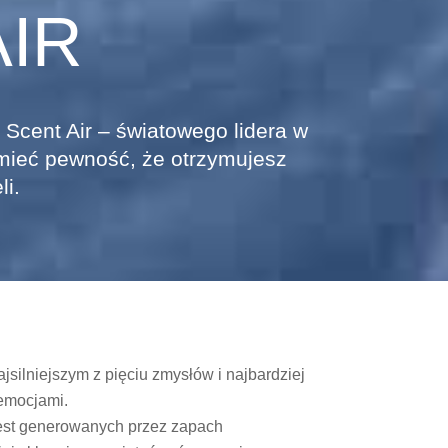
AIR
Scent Air – światowego lidera w
mieć pewność, że otrzymujesz
i.
jsilniejszym z pięciu zmysłów i najbardziej
emocjami.
est generowanych przez zapach