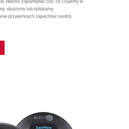
ej skłonni zapamiętać coś, co czujemy w
imy, słyszymy lub dotykamy
anie przyjemnych zapachów nastrój