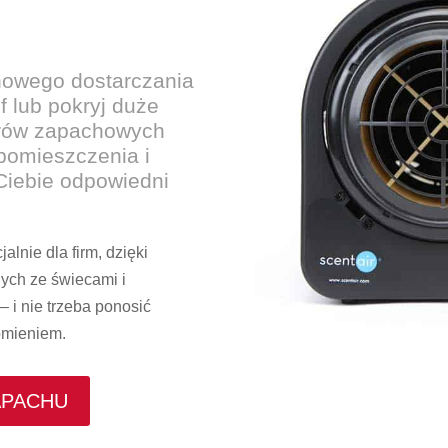
howego dostarczania
 lub pokryj duże
orów zapachowych
pomieszczenia i
Ciebie odpowiedni
lnie dla firm, dzięki
ych ze świecami i
– i nie trzeba ponosić
omieniem.
APACHU