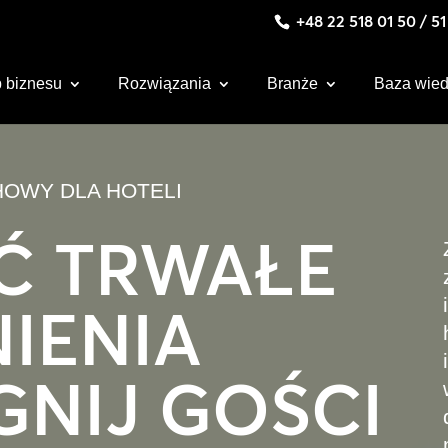
+48 22 518 01 50 / 5
 biznesu
Rozwiązania
Branże
Baza wie
OWY DLA HOTELI
Ć TRWAŁE
IENIA
GNIJ GOŚCI