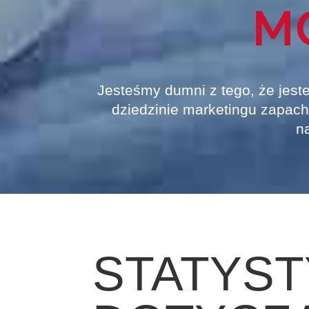
M
Jesteśmy dumni z tego, że jest
dziedzinie marketingu zapac
n
STATYST