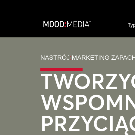
Typ
NASTRÓJ
:
MARKETING ZAPACH
TWORZY
WSPOMN
PRZYCIĄ