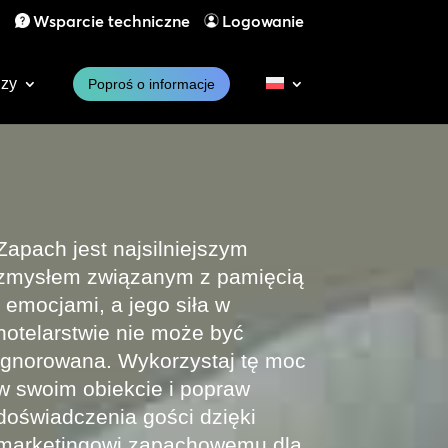
1
Wsparcie techniczne
Logowanie
dzy
Poproś o informacje
Zapach jest najsilniejszym
zmysłem związanym z pamięcią
i emocjami, a jego siła w
hotelarstwie nie może być
ignorowana. Wykorzystaj tę moc
w swoim obiekcie i popraw
doświadczenia gości dzięki
marketingowi zapachowemu dla