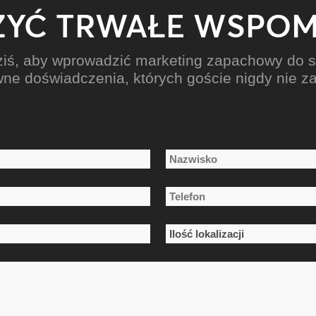
YĆ TRWAŁE WSPOM
dziś, aby wprowadzić marketing zapachowy do s
ne doświadczenia, których goście nigdy nie 
Nazwisko
Telefon
*
Ilość
lokalizacji
*