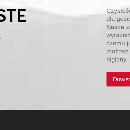
STE
Czystoś
dla gośc
E
Nasze z
wyrazist
czemu j
możesz 
higieny.
Dowied