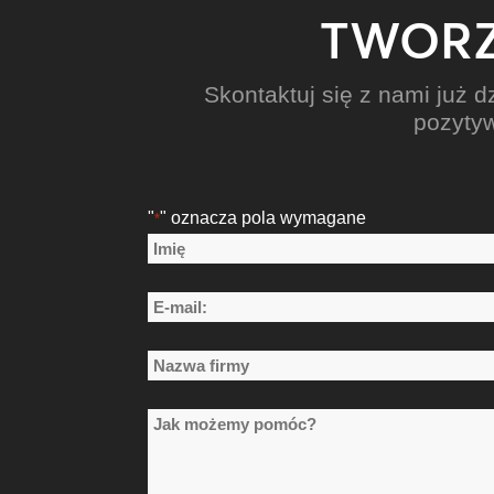
TWORZ
Skontaktuj się z nami już 
pozytyw
"
" oznacza pola wymagane
*
Nazwa
*
Imię
E-
mail:
Nazwa
*
firmy
Jak
*
możemy
pomóc?