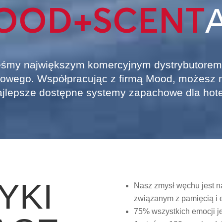
OOD+SCENT
eśmy największym komercyjnym dystrybutorem 
howego. Współpracując z firmą Mood, możesz 
ajlepsze dostępne systemy zapachowe dla hotel
YKI
Nasz zmysł węchu jest na
związanym z pamięcią i 
75% wszystkich emocji j