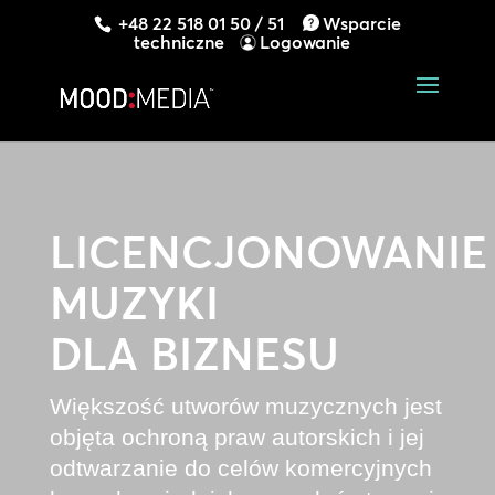
+48 22 518 01 50 / 51
Wsparcie
techniczne
Logowanie
LICENCJONOWANIE
MUZYKI
DLA BIZNESU
Większość utworów muzycznych jest
objęta ochroną praw autorskich i jej
odtwarzanie do celów komercyjnych