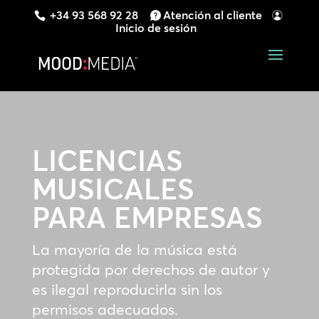
+34 93 568 92 28
Atención al cliente
Inicio de sesión
LICENCIAS
MUSICALES
PARA EMPRESAS
La mayoría de la música está
protegida por derechos de autor y
es ilegal reproducirla sin los
permisos adecuados.